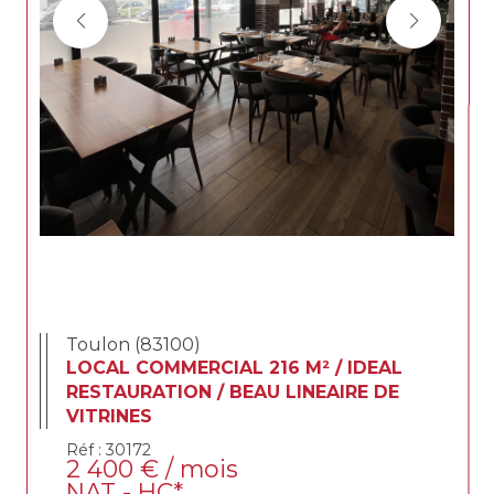
Toulon (83100)
LOCAL COMMERCIAL 216 M² / IDEAL
RESTAURATION / BEAU LINEAIRE DE
VITRINES
Réf : 30172
2 400 € / mois
NAT - HC*