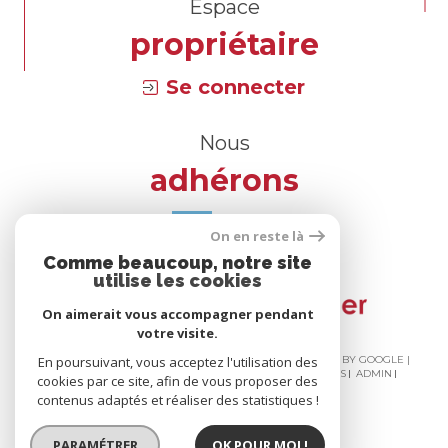
Espace
propriétaire
Se connecter
Nous
adhérons
On en reste là
Comme beaucoup, notre site
utilise les cookies
On aimerait vous accompagner pendant
votre visite.
En poursuivant, vous acceptez l'utilisation des
© 2026 | TOUS DROITS RÉSERVÉS | TRADUCTION POWERED BY GOOGLE |
NOS HONORAIRES
PLAN DU SITE
MENTIONS LÉGALES
ADMIN
cookies par ce site, afin de vous proposer des
NOS LIENS
POLITIQUE RGPD
COOKIES
contenus adaptés et réaliser des statistiques !
PARAMÉTRER
OK POUR MOI !