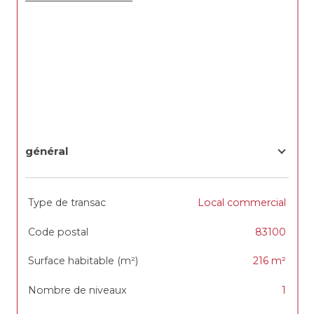
général
TRAD_SIROCCO_Caracteristique
Valeurs
Type de transac
Local commercial
Code postal
83100
Surface habitable (m²)
216 m²
Nombre de niveaux
1