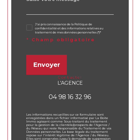
J'ai pris connaissance de la Politique de
confidentialité et des informations relatives au
traitement de mes données personnelles (*)*
* Champ obligatoire
Envoyer
contacter
L'AGENCE
04 98 16 32 96
Les informations recueillies sur ce formulaire sont
enregistrées dans un fichier informatisé par La Boite
Immo agissant comme Sous-traitant du traitement
pour la gestion de la clientèle/prospects de l'Agence /
du Réseau qui reste Responsable du Traitement de vos
Données personnelles. La base légale du traitement
repose sur l'intérêt légitime de l'Agence / du Réseau.
Elles sont conservées jusqu'à demande de suppression