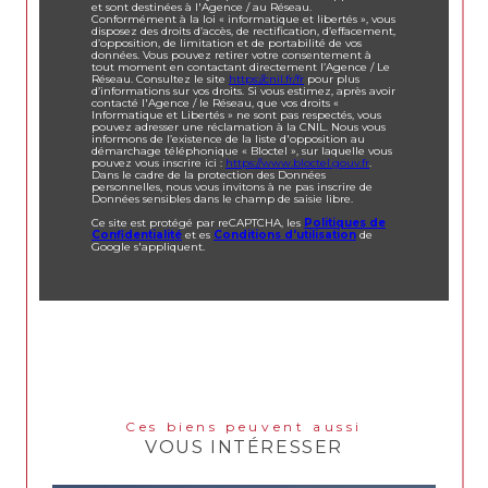
et sont destinées à l'Agence / au Réseau.
Conformément à la loi « informatique et libertés », vous
disposez des droits d’accès, de rectification, d’effacement,
d’opposition, de limitation et de portabilité de vos
données. Vous pouvez retirer votre consentement à
tout moment en contactant directement l’Agence / Le
Réseau. Consultez le site
https://cnil.fr/fr
pour plus
d’informations sur vos droits. Si vous estimez, après avoir
contacté l'Agence / le Réseau, que vos droits «
Informatique et Libertés » ne sont pas respectés, vous
pouvez adresser une réclamation à la CNIL. Nous vous
informons de l’existence de la liste d'opposition au
démarchage téléphonique « Bloctel », sur laquelle vous
pouvez vous inscrire ici :
https://www.bloctel.gouv.fr
.
Dans le cadre de la protection des Données
personnelles, nous vous invitons à ne pas inscrire de
Données sensibles dans le champ de saisie libre.
Ce site est protégé par reCAPTCHA, les
Politiques de
Confidentialité
et es
Conditions d'utilisation
de
Google s'appliquent.
Ces biens peuvent aussi
VOUS INTÉRESSER