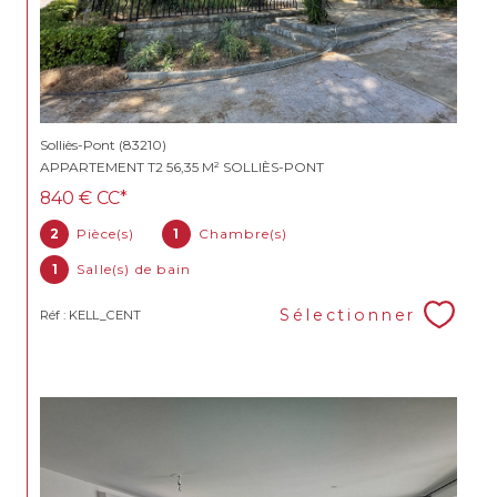
Solliès-Pont (83210)
APPARTEMENT T2 56,35 M² SOLLIÈS-PONT
840 €
CC*
2
Pièce(s)
1
Chambre(s)
1
Salle(s) de bain
Sélectionner
Réf : KELL_CENT