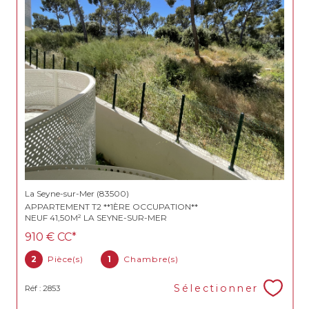
La Seyne-sur-Mer (83500)
APPARTEMENT T2 **1ÈRE OCCUPATION**
NEUF 41,50M² LA SEYNE-SUR-MER
910 €
CC*
2
Pièce(s)
1
Chambre(s)
Sélectionner
Réf : 2853