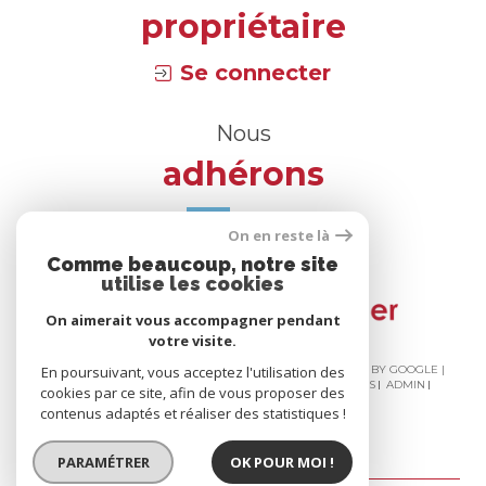
propriétaire
Se connecter
Nous
adhérons
On en reste là
Comme beaucoup, notre site
utilise les cookies
On aimerait vous accompagner pendant
votre visite.
© 2026 | TOUS DROITS RÉSERVÉS | TRADUCTION POWERED BY GOOGLE |
En poursuivant, vous acceptez l'utilisation des
NOS HONORAIRES
PLAN DU SITE
MENTIONS LÉGALES
ADMIN
cookies par ce site, afin de vous proposer des
NOS LIENS
POLITIQUE RGPD
COOKIES
contenus adaptés et réaliser des statistiques !
PARAMÉTRER
OK POUR MOI !