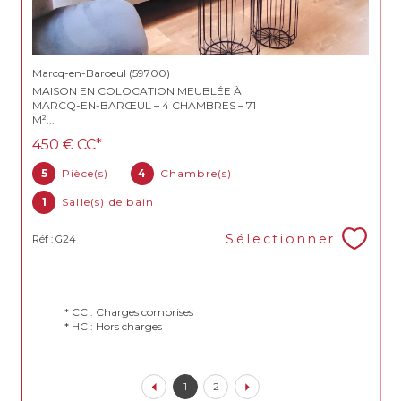
Marcq-en-Baroeul (59700)
MAISON EN COLOCATION MEUBLÉE À
MARCQ-EN-BARŒUL – 4 CHAMBRES – 71
M²...
450 €
CC*
5
Pièce(s)
4
Chambre(s)
1
Salle(s) de bain
Sélectionner
Réf : G24
* CC : Charges comprises
* HC : Hors charges
1
2