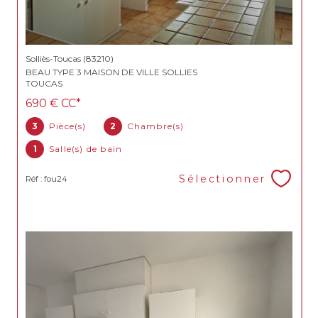
Solliès-Toucas (83210)
BEAU TYPE 3 MAISON DE VILLE SOLLIES
TOUCAS
690 €
CC*
3
Pièce(s)
2
Chambre(s)
1
Salle(s) de bain
Sélectionner
Réf : fou24