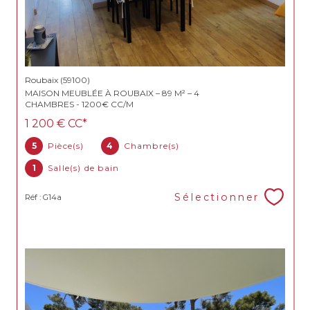
Roubaix (59100)
MAISON MEUBLÉE À ROUBAIX – 89 M² – 4
CHAMBRES - 1200€ CC/M
1 200 €
CC*
5
Pièce(s)
4
Chambre(s)
1
Salle(s) de bain
Sélectionner
Réf : G14a