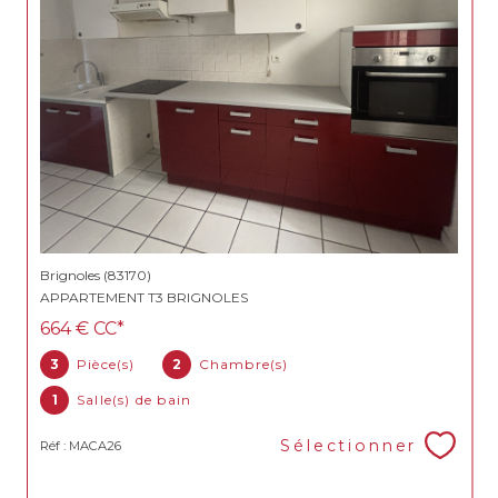
Brignoles (83170)
APPARTEMENT T3 BRIGNOLES
664 €
CC*
3
Pièce(s)
2
Chambre(s)
1
Salle(s) de bain
Sélectionner
Réf : MACA26