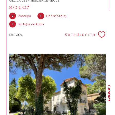
OLLIOULES / RÉSIDENCE NEUVE
870 €
CC*
2
Pièce(s)
1
Chambre(s)
1
Salle(s) de bain
Sélectionner
Réf : 2876
Contact