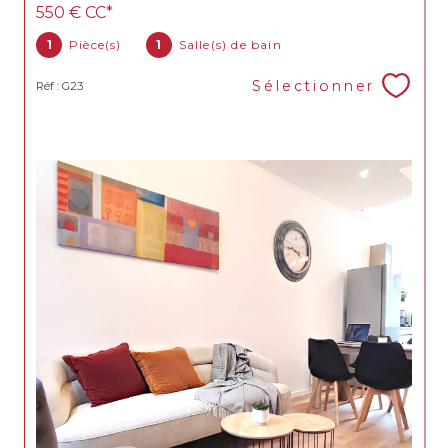
550 €
CC*
1
Pièce(s)
1
Salle(s) de bain
Sélectionner
Réf : G23