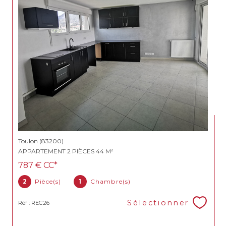
Toulon (83200)
APPARTEMENT 2 PIÈCES 44 M²
787 €
CC*
2
Pièce(s)
1
Chambre(s)
Sélectionner
Réf : REC26