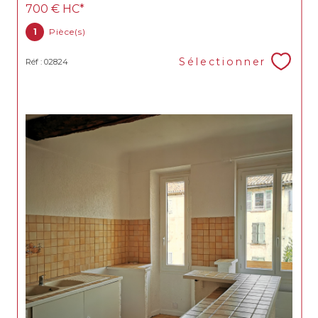
700 €
HC*
1
Pièce(s)
Sélectionner
Réf : 02824