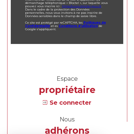
démarchage téléphonique « Bloctel », sur laquelle vous
pouvez vous inscrire ici :
https://www.bloctel.gouv.fr
.
Dans le cadre de la protection des Données
personnelles, nous vous invitons à ne pas inscrire de
Données sensibles dans le champ de saisie libre.
Ce site est protégé par reCAPTCHA, les
Politiques de
Confidentialité
et es
Conditions d'utilisation
de
Google s'appliquent.
Espace
propriétaire
Se connecter
Nous
adhérons