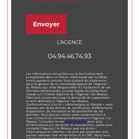
Envoyer
contacter
L'AGENCE
04.94.46.74.93
Les informations recueillies sur ce formulaire sont
enregistrées dans un fichier informatisé par La Boite
Immo agissant comme Sous-traitant du traitement
pour la gestion de la clientèle/prospects de l'Agence /
du Réseau qui reste Responsable du Traitement de vos
Données personnelles. La base légale du traitement
repose sur l'intérêt légitime de l'Agence / du Réseau.
Elles sont conservées jusqu'à demande de suppression
et sont destinées à l'Agence / au Réseau.
Conformément à la loi « informatique et libertés », vous
disposez des droits d’accès, de rectification, d’effacement,
d’opposition, de limitation et de portabilité de vos
données. Vous pouvez retirer votre consentement à
tout moment en contactant directement l’Agence / Le
Réseau. Consultez le site
https://cnil.fr/fr
pour plus
d’informations sur vos droits. Si vous estimez, après avoir
contacté l'Agence / le Réseau, que vos droits «
Informatique et Libertés » ne sont pas respectés, vous
pouvez adresser une réclamation à la CNIL. Nous vous
informons de l’existence de la liste d'opposition au