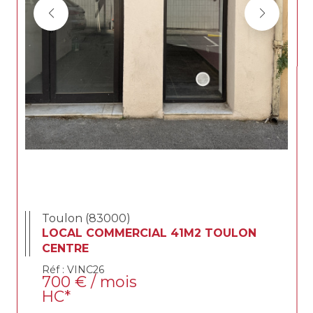
Toulon (83000)
LOCAL COMMERCIAL 41M2 TOULON
CENTRE
Réf : VINC26
700 € / mois
HC*