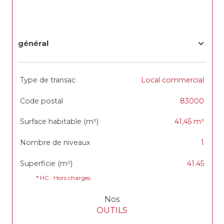
général
TRAD_SIROCCO_Caracteristique
Valeurs
Type de transac
Local commercial
Code postal
83000
Surface habitable (m²)
41,45 m²
Nombre de niveaux
1
Superficie (m²)
41.45
* HC : Hors charges
Nos
OUTILS