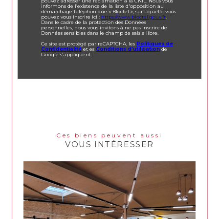
pouvez adresser une réclamation à la CNIL. Nous vous
informons de l’existence de la liste d'opposition au
démarchage téléphonique « Bloctel », sur laquelle vous
pouvez vous inscrire ici :
https://www.bloctel.gouv.fr
.
Dans le cadre de la protection des Données
personnelles, nous vous invitons à ne pas inscrire de
Données sensibles dans le champ de saisie libre.
Ce site est protégé par reCAPTCHA, les
Politiques de
Confidentialité
et es
Conditions d'utilisation
de
Google s'appliquent.
Ces biens peuvent aussi
VOUS INTÉRESSER