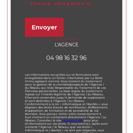
* Champ obligatoire
Envoyer
contacter
L'AGENCE
04 98 16 32 96
Les informations recueillies sur ce formulaire sont
enregistrées dans un fichier informatisé par La Boite
Immo agissant comme Sous-traitant du traitement
pour la gestion de la clientèle/prospects de l'Agence /
du Réseau qui reste Responsable du Traitement de vos
Données personnelles. La base légale du traitement
repose sur l'intérêt légitime de l'Agence / du Réseau.
Elles sont conservées jusqu'à demande de suppression
et sont destinées à l'Agence / au Réseau.
Conformément à la loi « informatique et libertés », vous
disposez des droits d’accès, de rectification, d’effacement,
d’opposition, de limitation et de portabilité de vos
données. Vous pouvez retirer votre consentement à
tout moment en contactant directement l’Agence / Le
Réseau. Consultez le site
https://cnil.fr/fr
pour plus
d’informations sur vos droits. Si vous estimez, après avoir
contacté l'Agence / le Réseau, que vos droits «
Informatique et Libertés » ne sont pas respectés, vous