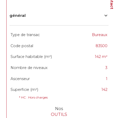
Contact
général
TRAD_SIROCCO_Caracteristique
Valeurs
Type de transac
Bureaux
Code postal
83500
Surface habitable (m²)
142 m²
Nombre de niveaux
3
Ascenseur
1
Superficie (m²)
142
* HC : Hors charges
Nos
OUTILS