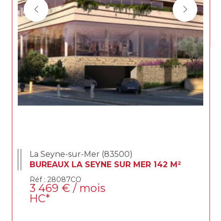
La Seyne-sur-Mer (83500)
BUREAUX LA SEYNE SUR MER 142 M²
Réf : 28087CO
3 469 € / mois
HC*