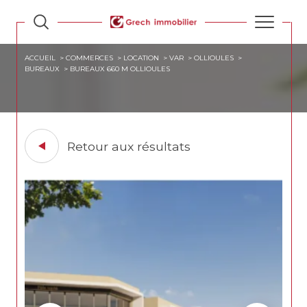
ACCUEIL
COMMERCES
LOCATION
VAR
OLLIOULES
BUREAUX
BUREAUX 660 M OLLIOULES
Retour aux résultats