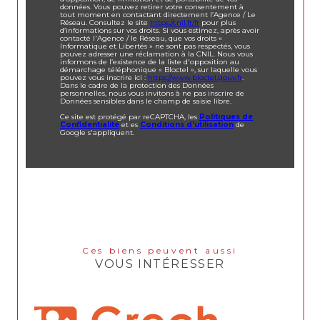
données. Vous pouvez retirer votre consentement à
tout moment en contactant directement l’Agence / Le
Réseau. Consultez le site
https://cnil.fr/fr
pour plus
d’informations sur vos droits. Si vous estimez, après avoir
contacté l'Agence / le Réseau, que vos droits «
Informatique et Libertés » ne sont pas respectés, vous
pouvez adresser une réclamation à la CNIL. Nous vous
informons de l’existence de la liste d'opposition au
démarchage téléphonique « Bloctel », sur laquelle vous
pouvez vous inscrire ici :
https://www.bloctel.gouv.fr
.
Dans le cadre de la protection des Données
personnelles, nous vous invitons à ne pas inscrire de
Données sensibles dans le champ de saisie libre.
Ce site est protégé par reCAPTCHA, les
Politiques de
Confidentialité
et es
Conditions d'utilisation
de
Google s'appliquent.
Ces biens peuvent aussi
VOUS INTÉRESSER