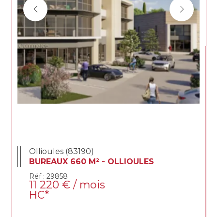
Ollioules (83190)
BUREAUX 660 M² - OLLIOULES
Réf : 29858
11 220 € / mois
HC*