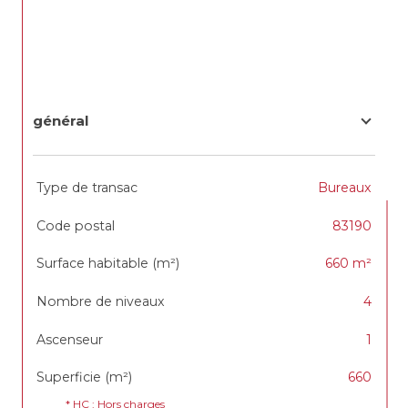
général
TRAD_SIROCCO_Caracteristique
Valeurs
Type de transac
Bureaux
Code postal
83190
Surface habitable (m²)
660 m²
Nombre de niveaux
4
Ascenseur
1
Superficie (m²)
660
* HC : Hors charges