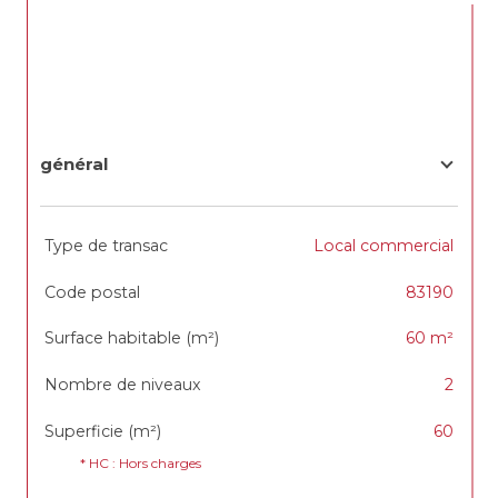
général
TRAD_SIROCCO_Caracteristique
Valeurs
Type de transac
Local commercial
Code postal
83190
Surface habitable (m²)
60 m²
Nombre de niveaux
2
Superficie (m²)
60
* HC : Hors charges