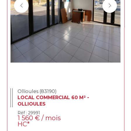
Ollioules (83190)
LOCAL COMMERCIAL 60 M² -
OLLIOULES
Réf : 29991
1 560 € / mois
HC*