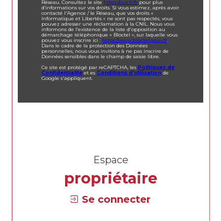
Réseau. Consultez le site
https://cnil.fr/fr
pour plus
d’informations sur vos droits. Si vous estimez, après avoir
contacté l'Agence / le Réseau, que vos droits «
Informatique et Libertés » ne sont pas respectés, vous
pouvez adresser une réclamation à la CNIL. Nous vous
informons de l’existence de la liste d'opposition au
démarchage téléphonique « Bloctel », sur laquelle vous
pouvez vous inscrire ici :
https://www.bloctel.gouv.fr
.
Dans le cadre de la protection des Données
personnelles, nous vous invitons à ne pas inscrire de
Données sensibles dans le champ de saisie libre.
Ce site est protégé par reCAPTCHA, les
Politiques de
Confidentialité
et es
Conditions d'utilisation
de
Google s'appliquent.
Espace
propriétaire
Se connecter