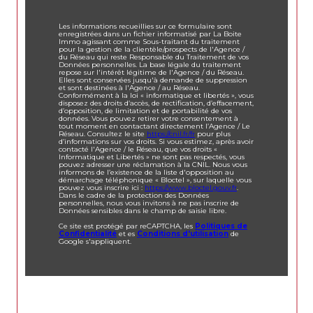
Les informations recueillies sur ce formulaire sont
enregistrées dans un fichier informatisé par La Boite
Immo agissant comme Sous-traitant du traitement
pour la gestion de la clientèle/prospects de l'Agence /
du Réseau qui reste Responsable du Traitement de vos
Données personnelles. La base légale du traitement
repose sur l'intérêt légitime de l'Agence / du Réseau.
Elles sont conservées jusqu'à demande de suppression
et sont destinées à l'Agence / au Réseau.
Conformément à la loi « informatique et libertés », vous
disposez des droits d’accès, de rectification, d’effacement,
d’opposition, de limitation et de portabilité de vos
données. Vous pouvez retirer votre consentement à
tout moment en contactant directement l’Agence / Le
Réseau. Consultez le site
https://cnil.fr/fr
pour plus
d’informations sur vos droits. Si vous estimez, après avoir
contacté l'Agence / le Réseau, que vos droits «
Informatique et Libertés » ne sont pas respectés, vous
pouvez adresser une réclamation à la CNIL. Nous vous
informons de l’existence de la liste d'opposition au
démarchage téléphonique « Bloctel », sur laquelle vous
pouvez vous inscrire ici :
https://www.bloctel.gouv.fr
.
Dans le cadre de la protection des Données
personnelles, nous vous invitons à ne pas inscrire de
Données sensibles dans le champ de saisie libre.
Ce site est protégé par reCAPTCHA, les
Politiques de
Confidentialité
et es
Conditions d'utilisation
de
Google s'appliquent.