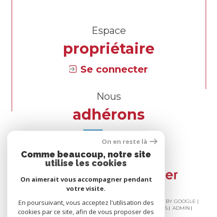
Espace
propriétaire
Se connecter
Nous
adhérons
On en reste là
Comme beaucoup, notre site
utilise les cookies
On aimerait vous accompagner pendant
votre visite.
En poursuivant, vous acceptez l'utilisation des
© 2026 | TOUS DROITS RÉSERVÉS | TRADUCTION POWERED BY GOOGLE |
NOS HONORAIRES
PLAN DU SITE
MENTIONS LÉGALES
ADMIN
cookies par ce site, afin de vous proposer des
NOS LIENS
POLITIQUE RGPD
COOKIES