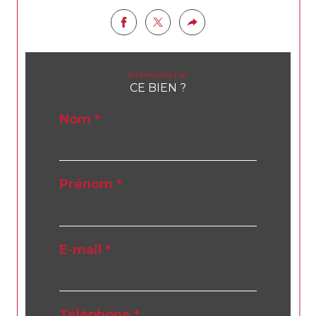
Intéressé(e) par
CE BIEN ?
Nom *
Prénom *
E-mail *
Téléphone *