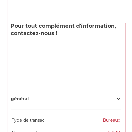
Pour tout complément d'information, 
contactez-nous ! 
général
TRAD_SIROCCO_Caracteristique
Valeurs
Type de transac
Bureaux