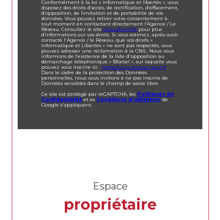
Conformément à la loi « informatique et libertés », vous
disposez des droits d’accès, de rectification, d’effacement,
d’opposition, de limitation et de portabilité de vos
données. Vous pouvez retirer votre consentement à
tout moment en contactant directement l’Agence / Le
Réseau. Consultez le site
https://cnil.fr/fr
pour plus
d’informations sur vos droits. Si vous estimez, après avoir
contacté l'Agence / le Réseau, que vos droits «
Informatique et Libertés » ne sont pas respectés, vous
pouvez adresser une réclamation à la CNIL. Nous vous
informons de l’existence de la liste d'opposition au
démarchage téléphonique « Bloctel », sur laquelle vous
pouvez vous inscrire ici :
https://www.bloctel.gouv.fr
.
Dans le cadre de la protection des Données
personnelles, nous vous invitons à ne pas inscrire de
Données sensibles dans le champ de saisie libre.
Ce site est protégé par reCAPTCHA, les
Politiques de
Confidentialité
et es
Conditions d'utilisation
de
Google s'appliquent.
Espace
propriétaire