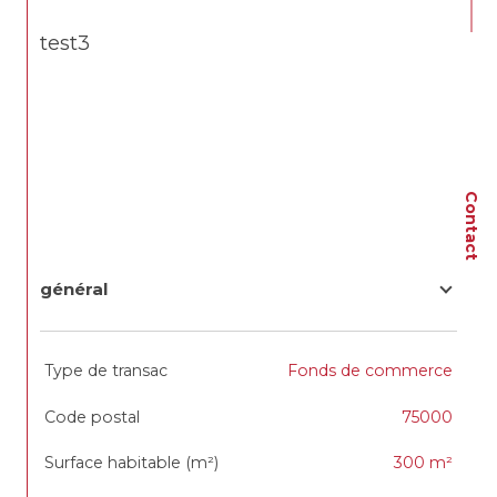
test3
Contact
général
TRAD_SIROCCO_Caracteristique
Valeurs
Type de transac
Fonds de commerce
Code postal
75000
Surface habitable (m²)
300 m²