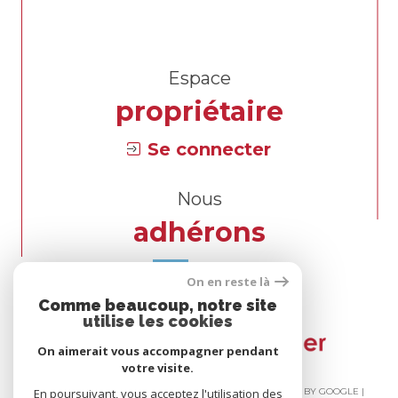
Espace
propriétaire
Se connecter
Nous
adhérons
On en reste là
Comme beaucoup, notre site
utilise les cookies
On aimerait vous accompagner pendant
votre visite.
En poursuivant, vous acceptez l'utilisation des
© 2026 | TOUS DROITS RÉSERVÉS | TRADUCTION POWERED BY GOOGLE |