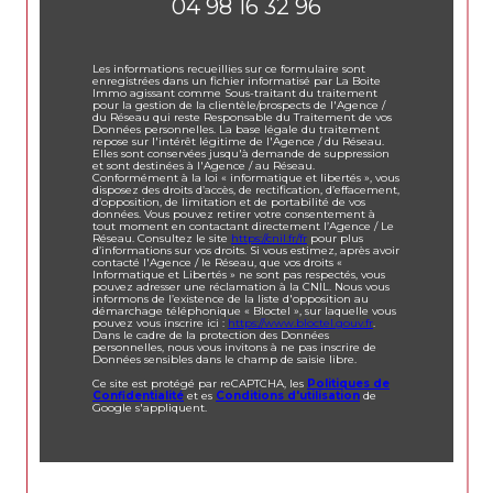
04 98 16 32 96
Les informations recueillies sur ce formulaire sont
enregistrées dans un fichier informatisé par La Boite
Immo agissant comme Sous-traitant du traitement
pour la gestion de la clientèle/prospects de l'Agence /
du Réseau qui reste Responsable du Traitement de vos
Données personnelles. La base légale du traitement
repose sur l'intérêt légitime de l'Agence / du Réseau.
Elles sont conservées jusqu'à demande de suppression
et sont destinées à l'Agence / au Réseau.
Conformément à la loi « informatique et libertés », vous
disposez des droits d’accès, de rectification, d’effacement,
d’opposition, de limitation et de portabilité de vos
données. Vous pouvez retirer votre consentement à
tout moment en contactant directement l’Agence / Le
Réseau. Consultez le site
https://cnil.fr/fr
pour plus
d’informations sur vos droits. Si vous estimez, après avoir
contacté l'Agence / le Réseau, que vos droits «
Informatique et Libertés » ne sont pas respectés, vous
pouvez adresser une réclamation à la CNIL. Nous vous
informons de l’existence de la liste d'opposition au
démarchage téléphonique « Bloctel », sur laquelle vous
pouvez vous inscrire ici :
https://www.bloctel.gouv.fr
.
Dans le cadre de la protection des Données
personnelles, nous vous invitons à ne pas inscrire de
Données sensibles dans le champ de saisie libre.
Ce site est protégé par reCAPTCHA, les
Politiques de
Confidentialité
et es
Conditions d'utilisation
de
Google s'appliquent.