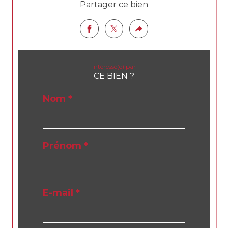
Partager ce bien
Intéressé(e) par
CE BIEN ?
Nom *
Prénom *
E-mail *