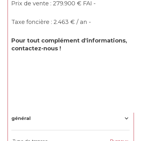
Prix de vente : 279.900 € FAI -
Taxe foncière : 2.463 € / an -
Pour tout complément d'informations, 
contactez-nous !
général
TRAD_SIROCCO_Caracteristique
Valeurs