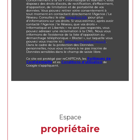
Conformément à la loi « informatique et libertés », vous
disposez des droits d’accès, de rectification, d’effacement,
d’opposition, de limitation et de portabilité de vos
données. Vous pouvez retirer votre consentement à
tout moment en contactant directement l’Agence / Le
Réseau. Consultez le site
https://cnil.fr/fr
pour plus
d’informations sur vos droits. Si vous estimez, après avoir
contacté l'Agence / le Réseau, que vos droits «
Informatique et Libertés » ne sont pas respectés, vous
pouvez adresser une réclamation à la CNIL. Nous vous
informons de l’existence de la liste d'opposition au
démarchage téléphonique « Bloctel », sur laquelle vous
pouvez vous inscrire ici :
https://www.bloctel.gouv.fr
.
Dans le cadre de la protection des Données
personnelles, nous vous invitons à ne pas inscrire de
Données sensibles dans le champ de saisie libre.
Ce site est protégé par reCAPTCHA, les
Politiques de
Confidentialité
et es
Conditions d'utilisation
de
Google s'appliquent.
Espace
propriétaire