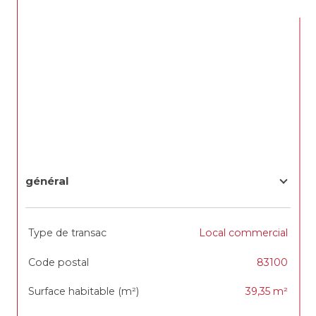
général
TRAD_SIROCCO_Caracteristique
Valeurs
Type de transac
Local commercial
Code postal
83100
Surface habitable (m²)
39,35 m²