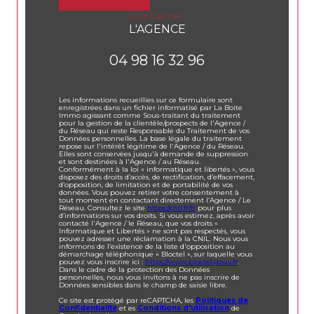
contacter
L'AGENCE
04 98 16 32 96
Les informations recueillies sur ce formulaire sont
enregistrées dans un fichier informatisé par La Boite
Immo agissant comme Sous-traitant du traitement
pour la gestion de la clientèle/prospects de l'Agence /
du Réseau qui reste Responsable du Traitement de vos
Données personnelles. La base légale du traitement
repose sur l'intérêt légitime de l'Agence / du Réseau.
Elles sont conservées jusqu'à demande de suppression
et sont destinées à l'Agence / au Réseau.
Conformément à la loi « informatique et libertés », vous
disposez des droits d’accès, de rectification, d’effacement,
d’opposition, de limitation et de portabilité de vos
données. Vous pouvez retirer votre consentement à
tout moment en contactant directement l’Agence / Le
Réseau. Consultez le site
https://cnil.fr/fr
pour plus
d’informations sur vos droits. Si vous estimez, après avoir
contacté l'Agence / le Réseau, que vos droits «
Informatique et Libertés » ne sont pas respectés, vous
pouvez adresser une réclamation à la CNIL. Nous vous
informons de l’existence de la liste d'opposition au
démarchage téléphonique « Bloctel », sur laquelle vous
pouvez vous inscrire ici :
https://www.bloctel.gouv.fr
.
Dans le cadre de la protection des Données
personnelles, nous vous invitons à ne pas inscrire de
Données sensibles dans le champ de saisie libre.
Ce site est protégé par reCAPTCHA, les
Politiques de
Confidentialité
et es
Conditions d'utilisation
de