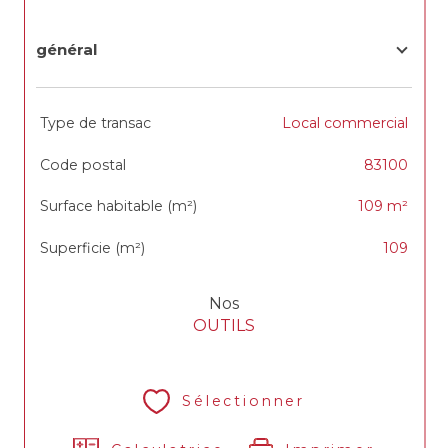
général
TRAD_SIROCCO_Caracteristique
Valeurs
Type de transac
Local commercial
Code postal
83100
Surface habitable (m²)
109 m²
Superficie (m²)
109
Nos
OUTILS
Sélectionner