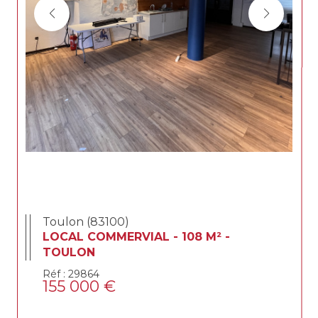
Toulon (83100)
LOCAL COMMERVIAL - 108 M² -
TOULON
Réf : 29864
155 000 €