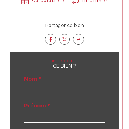
Calculatrice
Imprimer
Partager ce bien
Intéressé(e) par
CE BIEN ?
Nom *
Prénom *