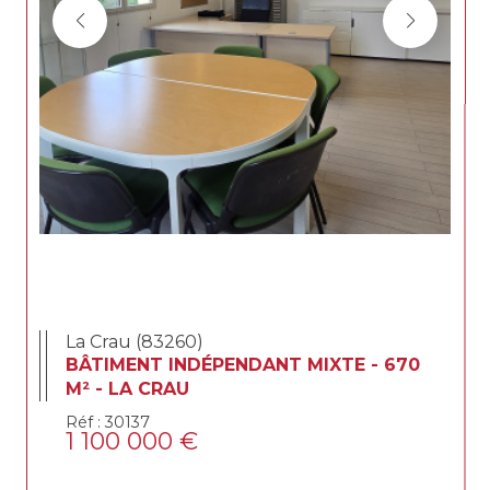
La Crau (83260)
BÂTIMENT INDÉPENDANT MIXTE - 670
M² - LA CRAU
Réf : 30137
1 100 000 €