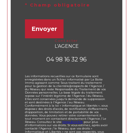
* Champ obligatoire
Envoyer
contacter
L'AGENCE
04 98 16 32 96
Les informations recueillies sur ce formulaire sont
enregistrées dans un fichier informatisé par La Boite
Immo agissant comme Sous-traitant du traitement
pour la gestion de la clientèle/prospects de l'Agence /
du Réseau qui reste Responsable du Traitement de vos
Données personnelles. La base légale du traitement
repose sur l'intérêt légitime de l'Agence / du Réseau.
Elles sont conservées jusqu'à demande de suppression
et sont destinées à l'Agence / au Réseau.
Conformément à la loi « informatique et libertés », vous
disposez des droits d’accès, de rectification, d’effacement,
d’opposition, de limitation et de portabilité de vos
données. Vous pouvez retirer votre consentement à
tout moment en contactant directement l’Agence / Le
Réseau. Consultez le site
https://cnil.fr/fr
pour plus
d’informations sur vos droits. Si vous estimez, après avoir
contacté l'Agence / le Réseau, que vos droits «
Informatique et Libertés » ne sont pas respectés, vous