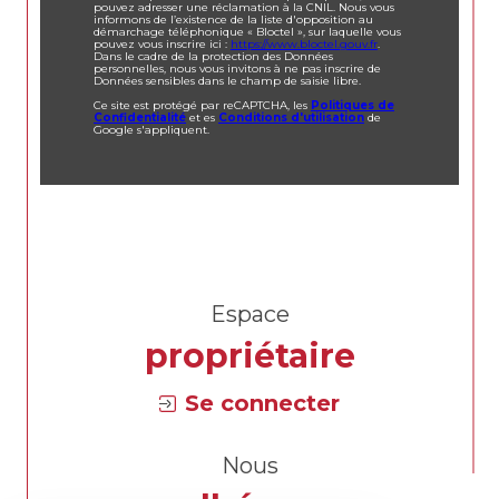
pouvez adresser une réclamation à la CNIL. Nous vous
informons de l’existence de la liste d'opposition au
démarchage téléphonique « Bloctel », sur laquelle vous
pouvez vous inscrire ici :
https://www.bloctel.gouv.fr
.
Dans le cadre de la protection des Données
personnelles, nous vous invitons à ne pas inscrire de
Données sensibles dans le champ de saisie libre.
Ce site est protégé par reCAPTCHA, les
Politiques de
Confidentialité
et es
Conditions d'utilisation
de
Google s'appliquent.
Espace
propriétaire
Se connecter
Nous