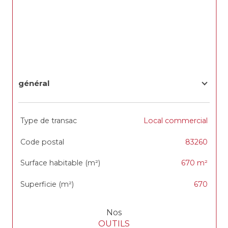
général
TRAD_SIROCCO_Caracteristique
Valeurs
Type de transac
Local commercial
Code postal
83260
Surface habitable (m²)
670 m²
Superficie (m²)
670
Nos
OUTILS