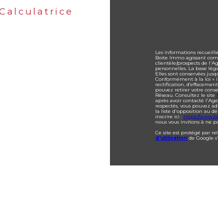
Calculatrice
Les informations recueilli
Boite Immo agissant comm
clientèle/prospects de l'
personnelles. La base lég
Elles sont conservées jus
Conformément à la loi « in
rectification, d’effacemen
pouvez retirer votre con
Réseau. Consultez le site
après avoir contacté l'Age
respectés, vous pouvez ad
la liste d'opposition au 
inscrire ici :
https://www.bl
nous vous invitons à ne pa
Ce site est protégé par r
d'utilisation
de Google s