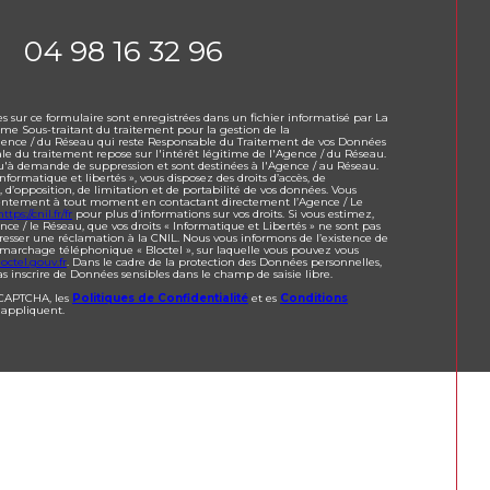
04 98 16 32 96
es sur ce formulaire sont enregistrées dans un fichier informatisé par La
e Sous-traitant du traitement pour la gestion de la
Agence / du Réseau qui reste Responsable du Traitement de vos Données
ale du traitement repose sur l'intérêt légitime de l'Agence / du Réseau.
qu'à demande de suppression et sont destinées à l'Agence / au Réseau.
formatique et libertés », vous disposez des droits d’accès, de
t, d’opposition, de limitation et de portabilité de vos données. Vous
sentement à tout moment en contactant directement l’Agence / Le
https://cnil.fr/fr
pour plus d’informations sur vos droits. Si vous estimez,
nce / le Réseau, que vos droits « Informatique et Libertés » ne sont pas
resser une réclamation à la CNIL. Nous vous informons de l’existence de
démarchage téléphonique « Bloctel », sur laquelle vous pouvez vous
octel.gouv.fr
. Dans le cadre de la protection des Données personnelles,
s inscrire de Données sensibles dans le champ de saisie libre.
eCAPTCHA, les
Politiques de Confidentialité
et es
Conditions
'appliquent.