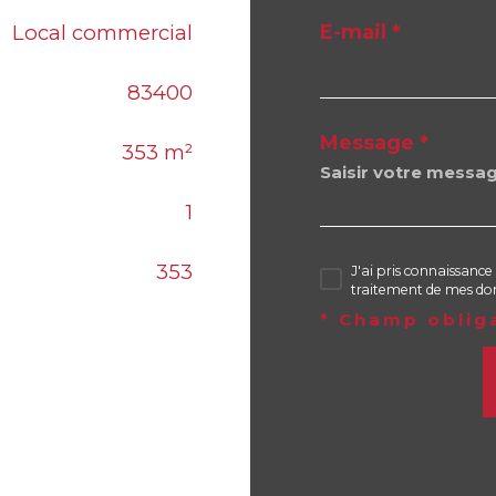
Local commercial
E-mail *
83400
Message *
353 m²
1
353
J'ai pris connaissance 
traitement de mes don
* Champ oblig