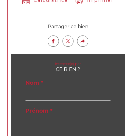
Calculatrice
Imprimer
Partager ce bien
Intéressé(e) par
CE BIEN ?
Nom *
Prénom *