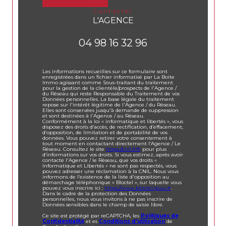
contacter
L'AGENCE
04 98 16 32 96
Les informations recueillies sur ce formulaire sont
enregistrées dans un fichier informatisé par La Boite
Immo agissant comme Sous-traitant du traitement
pour la gestion de la clientèle/prospects de l'Agence /
du Réseau qui reste Responsable du Traitement de vos
Données personnelles. La base légale du traitement
repose sur l'intérêt légitime de l'Agence / du Réseau.
Elles sont conservées jusqu'à demande de suppression
et sont destinées à l'Agence / au Réseau.
Conformément à la loi « informatique et libertés », vous
disposez des droits d’accès, de rectification, d’effacement,
d’opposition, de limitation et de portabilité de vos
données. Vous pouvez retirer votre consentement à
tout moment en contactant directement l’Agence / Le
Réseau. Consultez le site
https://cnil.fr/fr
pour plus
d’informations sur vos droits. Si vous estimez, après avoir
contacté l'Agence / le Réseau, que vos droits «
Informatique et Libertés » ne sont pas respectés, vous
pouvez adresser une réclamation à la CNIL. Nous vous
informons de l’existence de la liste d'opposition au
démarchage téléphonique « Bloctel », sur laquelle vous
pouvez vous inscrire ici :
https://www.bloctel.gouv.fr
.
Dans le cadre de la protection des Données
personnelles, nous vous invitons à ne pas inscrire de
Données sensibles dans le champ de saisie libre.
Ce site est protégé par reCAPTCHA, les
Politiques de
Confidentialité
et es
Conditions d'utilisation
de