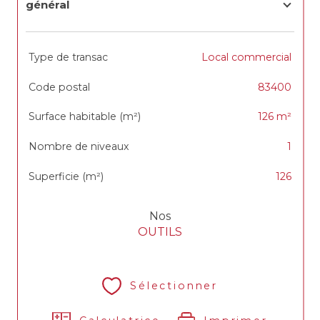
général
TRAD_SIROCCO_Caracteristique
Valeurs
Type de transac
Local commercial
Code postal
83400
Surface habitable (m²)
126 m²
Nombre de niveaux
1
Superficie (m²)
126
Nos
OUTILS
Sélectionner