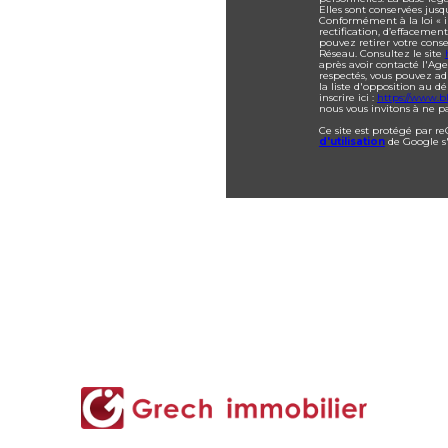
Elles sont conservées jus
Conformément à la loi « in
rectification, d’effacemen
pouvez retirer votre con
Réseau. Consultez le site
après avoir contacté l'Age
respectés, vous pouvez ad
la liste d'opposition au 
inscrire ici :
https://www.bl
nous vous invitons à ne pa
Ce site est protégé par r
d'utilisation
de Google s