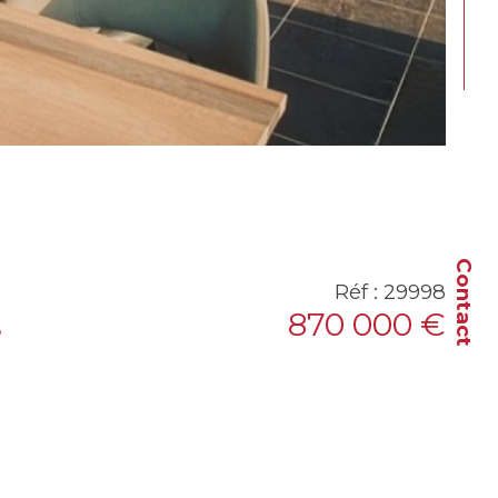
Contact
Réf : 29998
870 000 €
S