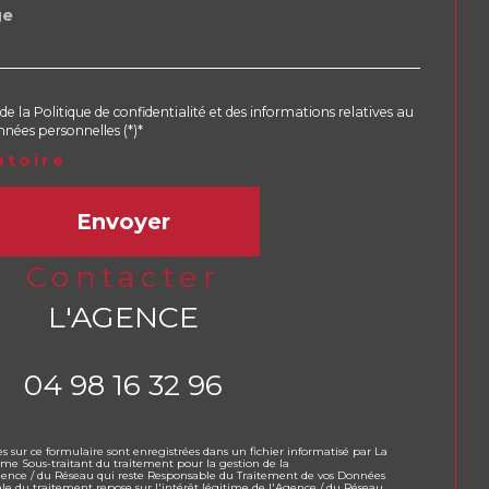
de la Politique de confidentialité et des informations relatives au
nées personnelles (*)*
atoire
Envoyer
contacter
L'AGENCE
04 98 16 32 96
es sur ce formulaire sont enregistrées dans un fichier informatisé par La
e Sous-traitant du traitement pour la gestion de la
Agence / du Réseau qui reste Responsable du Traitement de vos Données
ale du traitement repose sur l'intérêt légitime de l'Agence / du Réseau.