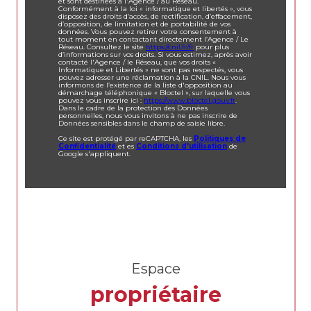
et sont destinées à l'Agence / au Réseau.
Conformément à la loi « informatique et libertés », vous
disposez des droits d’accès, de rectification, d’effacement,
d’opposition, de limitation et de portabilité de vos
données. Vous pouvez retirer votre consentement à
tout moment en contactant directement l’Agence / Le
Réseau. Consultez le site
https://cnil.fr/fr
pour plus
d’informations sur vos droits. Si vous estimez, après avoir
contacté l'Agence / le Réseau, que vos droits «
Informatique et Libertés » ne sont pas respectés, vous
pouvez adresser une réclamation à la CNIL. Nous vous
informons de l’existence de la liste d'opposition au
démarchage téléphonique « Bloctel », sur laquelle vous
pouvez vous inscrire ici :
https://www.bloctel.gouv.fr
.
Dans le cadre de la protection des Données
personnelles, nous vous invitons à ne pas inscrire de
Données sensibles dans le champ de saisie libre.
Ce site est protégé par reCAPTCHA, les
Politiques de
Confidentialité
et es
Conditions d'utilisation
de
Google s'appliquent.
Espace
propriétaire