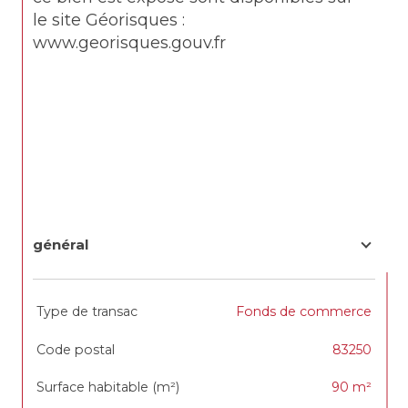
le site Géorisques : 
www.georisques.gouv.fr
général
TRAD_SIROCCO_Caracteristique
Valeurs
Type de transac
Fonds de commerce
Code postal
83250
Surface habitable (m²)
90 m²