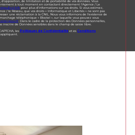
t, d’opposition, de limitation et de portabilité de vos données. Vous
sentement à tout moment en contactant directement l’Agence / Le
https://cnil.fr/fr
pour plus d’informations sur vos droits. Si vous estimez,
nce / le Réseau, que vos droits « Informatique et Libertés » ne sont pas
resser une réclamation à la CNIL. Nous vous informons de l’existence de
démarchage téléphonique « Bloctel », sur laquelle vous pouvez vous
octel.gouv.fr
. Dans le cadre de la protection des Données personnelles,
s inscrire de Données sensibles dans le champ de saisie libre.
eCAPTCHA, les
Politiques de Confidentialité
et es
Conditions
'appliquent.