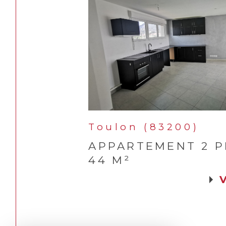
Toulon (83200)
APPARTEMENT 2 P
44 M²