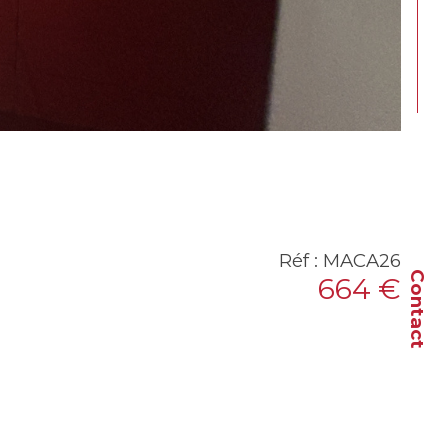
Réf : MACA26
Contact
664 €