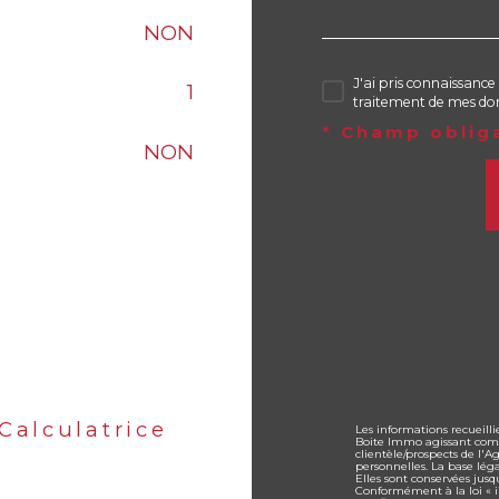
NON
J'ai pris connaissance 
1
traitement de mes don
* Champ oblig
NON
Calculatrice
Les informations recueilli
Boite Immo agissant comm
clientèle/prospects de l'
personnelles. La base lég
Elles sont conservées jus
Conformément à la loi « in