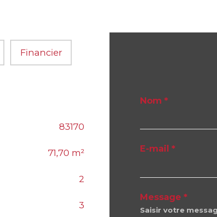
Financier
Nom *
83170
E-mail *
71,70 m²
2
Message *
3