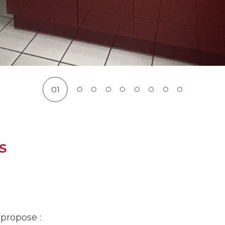
01
S
propose :