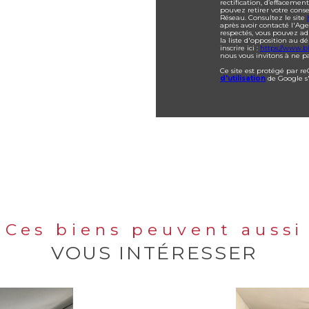
rectification, d’effacemen
pouvez retirer votre con
Réseau. Consultez le site
après avoir contacté l'Age
respectés, vous pouvez ad
la liste d'opposition au 
inscrire ici :
https://www.bl
nous vous invitons à ne pa
Ce site est protégé par r
d'utilisation
de Google s
Ces biens peuvent aussi
VOUS INTÉRESSER