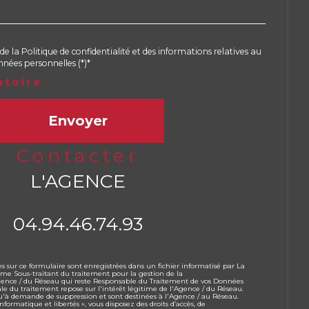
de la Politique de confidentialité et des informations relatives au
nées personnelles (*)*
atoire
Envoyer
contacter
L'AGENCE
04.94.46.74.93
es sur ce formulaire sont enregistrées dans un fichier informatisé par La
e Sous-traitant du traitement pour la gestion de la
Agence / du Réseau qui reste Responsable du Traitement de vos Données
ale du traitement repose sur l'intérêt légitime de l'Agence / du Réseau.
qu'à demande de suppression et sont destinées à l'Agence / au Réseau.
formatique et libertés », vous disposez des droits d’accès, de