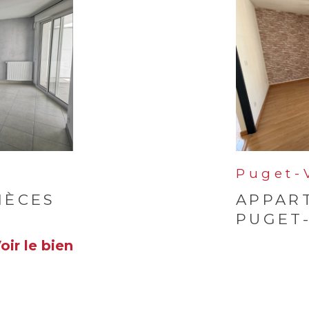
Puget-V
IÈCES
APPAR
PUGET-
voir le bien