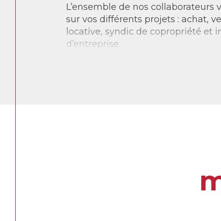
L’ensemble de nos collaborateurs
sur vos différents projets : achat, v
locative, syndic de copropriété et 
d’entreprise.
Grech immobilier, c’est aujourd’hui 
savoir-faire issu de notre longue hi
technologies les plus récentes pour 
meilleur service.
m