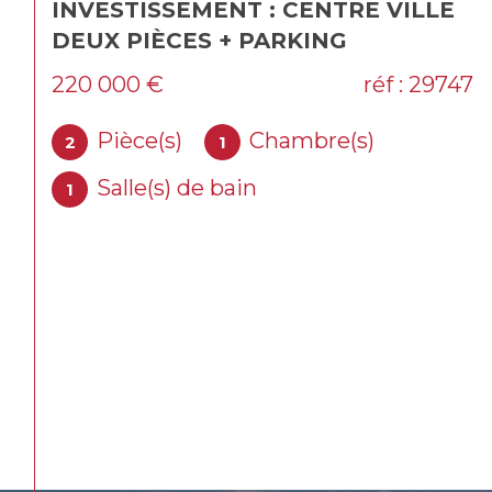
BUREAUX LA SEYNE SUR MER -
238M²
6 409 € / mois
CC*
réf : 28087bx