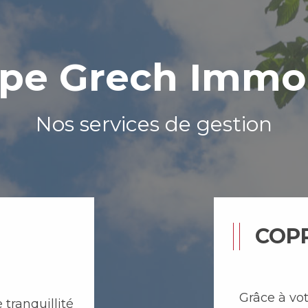
upe Grech Immob
Nos services de gestion
COP
Grâce à vot
 tranquillité
entretenez 