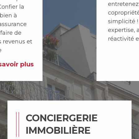
onfier la
copropriét
 bien à
simplicité
'assurance
expertise
faire de
réactivité 
s revenus et
e
 savoir plus
CONCIERGERIE
IMMOBILIÈRE