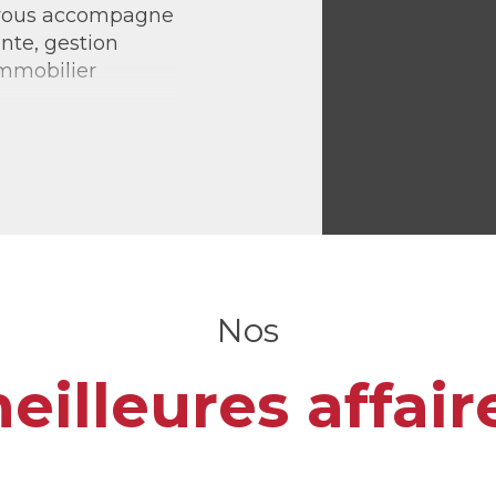
 vous accompagne
ente, gestion
immobilier
l’alliance d’un
stoire et des
vous offrir le
Nos
eilleures affair