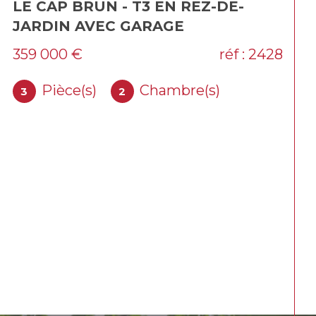
HAUTE-VILLE : LOCAUX
PROFESSIONNELS PROCHES DE LA
GARE
268 000 €
réf : 29471
Pièce(s)
4