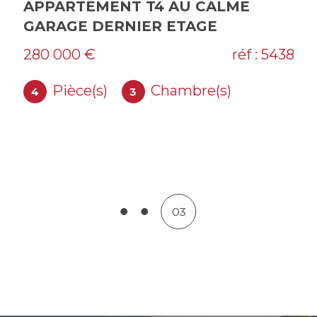
SOLLIES TOUCAS - MAISON 135 M²
440 000 €
réf : 30151
Pièce(s)
Chambre(s)
5
3
Salle(s) de bain
1
01