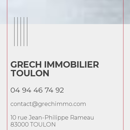
GRECH IMMOBILIER
G
TOULON
T
04 94 46 74 92
04
contact@grechimmo.com
co
10 rue Jean-Philippe Rameau
10 
83000
TOULON
83