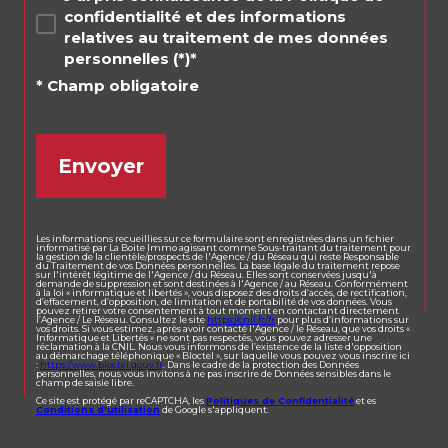
confidentialité et des informations
relatives au traitement de mes données
personnelles (*)*
* Champ obligatoire
Envoyer
Les informations recueillies sur ce formulaire sont enregistrées dans un fichier
informatisé par La Boite Immo agissant comme Sous-traitant du traitement pour
la gestion de la clientèle/prospects de l'Agence / du Réseau qui reste Responsable
du Traitement de vos Données personnelles. La base légale du traitement repose
sur l'intérêt légitime de l'Agence / du Réseau. Elles sont conservées jusqu'à
demande de suppression et sont destinées à l'Agence / au Réseau. Conformément
à la loi « informatique et libertés », vous disposez des droits d’accès, de rectification,
d’effacement, d’opposition, de limitation et de portabilité de vos données. Vous
pouvez retirer votre consentement à tout moment en contactant directement
l’Agence / Le Réseau. Consultez le site
https://cnil.fr/fr
pour plus d’informations sur
vos droits. Si vous estimez, après avoir contacté l'Agence / le Réseau, que vos droits «
Informatique et Libertés » ne sont pas respectés, vous pouvez adresser une
réclamation à la CNIL. Nous vous informons de l’existence de la liste d'opposition
au démarchage téléphonique « Bloctel », sur laquelle vous pouvez vous inscrire ici
:
https://www.bloctel.gouv.fr
. Dans le cadre de la protection des Données
personnelles, nous vous invitons à ne pas inscrire de Données sensibles dans le
champ de saisie libre.
Ce site est protégé par reCAPTCHA, les
Politiques de Confidentialité
et es
Conditions d'utilisation
de Google s'appliquent.