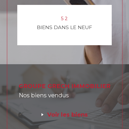
1
9
4
5
4
3
8
1
5
2
BIENS DANS LE NEUF
GROUPE GRECH IMMOBILIER
Nos biens vendus
voir les biens