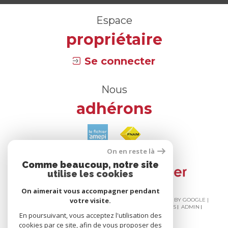
Espace
propriétaire
Se connecter
Nous
adhérons
On en reste là
Comme beaucoup, notre site
utilise les cookies
On aimerait vous accompagner pendant
votre visite.
© 2026 | TOUS DROITS RÉSERVÉS | TRADUCTION POWERED BY GOOGLE |
NOS HONORAIRES
PLAN DU SITE
MENTIONS LÉGALES
ADMIN
En poursuivant, vous acceptez l'utilisation des
NOS LIENS
POLITIQUE RGPD
COOKIES
cookies par ce site, afin de vous proposer des