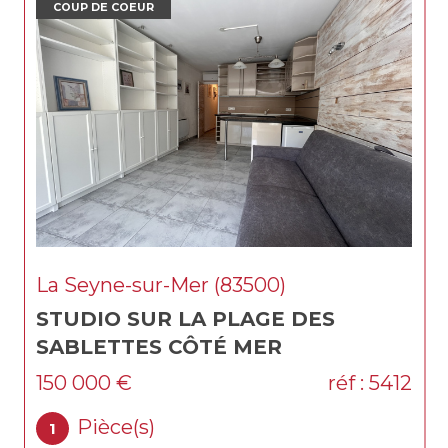
EUR
COUP DE COEUR
-sur-Mer (83500)
Carnoules (
SUR LA PLAGE DES
CARNOULES
TES CÔTÉ MER
M2 SUR 20
€
réf : 5412
452 400 €
(s)
Pièce(s)
6