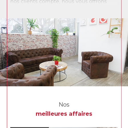
nos clients compte, nous vous offrons
une prestation personnalisée et des
solutions sur mesure.
L’ensemble de nos collaborateurs vous
accompagne sur vos différents projets :
achat, vente, gestion locative, syndic de
copropriété et immobilier d’entreprise.
Grech immobilier, c’est aujourd’hui
l’alliance d’un savoir-faire issu de notre
longue histoire et des technologies les
plus récentes pour vous offrir le meilleur
service.
Nos
meilleures affaires