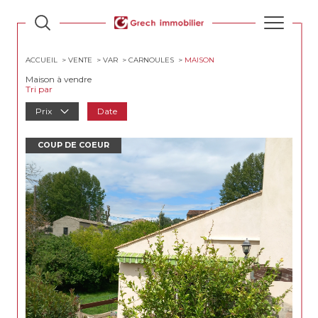
ACCUEIL
VENTE
VAR
CARNOULES
MAISON
Maison à vendre
Tri par
Prix
Date
COUP DE COEUR