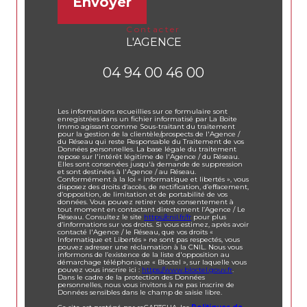
Envoyer
contacter
L'AGENCE
04 94 00 46 00
Les informations recueillies sur ce formulaire sont
enregistrées dans un fichier informatisé par La Boite
Immo agissant comme Sous-traitant du traitement
pour la gestion de la clientèle/prospects de l'Agence /
du Réseau qui reste Responsable du Traitement de vos
Données personnelles. La base légale du traitement
repose sur l'intérêt légitime de l'Agence / du Réseau.
Elles sont conservées jusqu'à demande de suppression
et sont destinées à l'Agence / au Réseau.
Conformément à la loi « informatique et libertés », vous
disposez des droits d’accès, de rectification, d’effacement,
d’opposition, de limitation et de portabilité de vos
données. Vous pouvez retirer votre consentement à
tout moment en contactant directement l’Agence / Le
Réseau. Consultez le site
https://cnil.fr/fr
pour plus
d’informations sur vos droits. Si vous estimez, après avoir
contacté l'Agence / le Réseau, que vos droits «
Informatique et Libertés » ne sont pas respectés, vous
pouvez adresser une réclamation à la CNIL. Nous vous
informons de l’existence de la liste d'opposition au
démarchage téléphonique « Bloctel », sur laquelle vous
pouvez vous inscrire ici :
https://www.bloctel.gouv.fr
.
Dans le cadre de la protection des Données
personnelles, nous vous invitons à ne pas inscrire de
Données sensibles dans le champ de saisie libre.