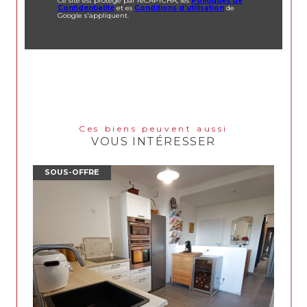
Ce site est protégé par reCAPTCHA, les
Politiques de
Confidentialité
et es
Conditions d'utilisation
de
Google s'appliquent.
Ces biens peuvent aussi
VOUS INTÉRESSER
SOUS-OFFRE