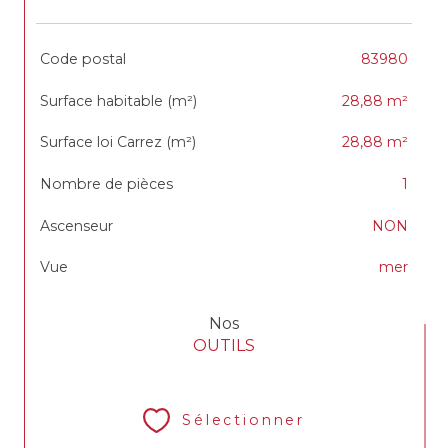
TRAD_SIROCCO_Caracteristique
Valeurs
Code postal
83980
Surface habitable (m²)
28,88 m²
Surface loi Carrez (m²)
28,88 m²
Nombre de pièces
1
Ascenseur
NON
Vue
mer
Nos
OUTILS
Sélectionner