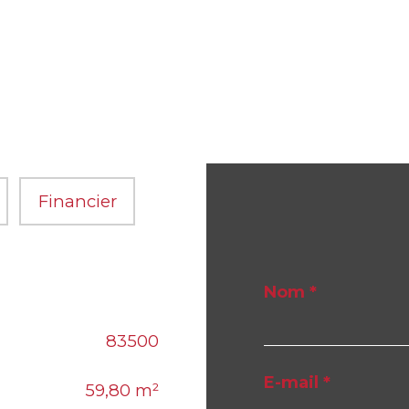
Financier
Nom *
83500
E-mail *
59,80 m²