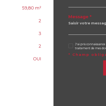
59,80 m²
Message *
2
3
J'ai pris connaissance 
2
traitement de mes don
* Champ oblig
OUI