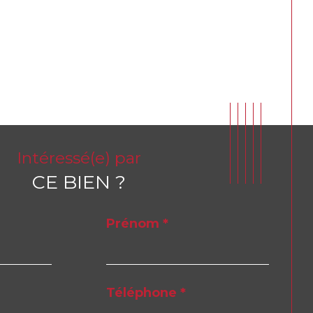
Intéressé(e) par
CE BIEN ?
Prénom *
Téléphone *