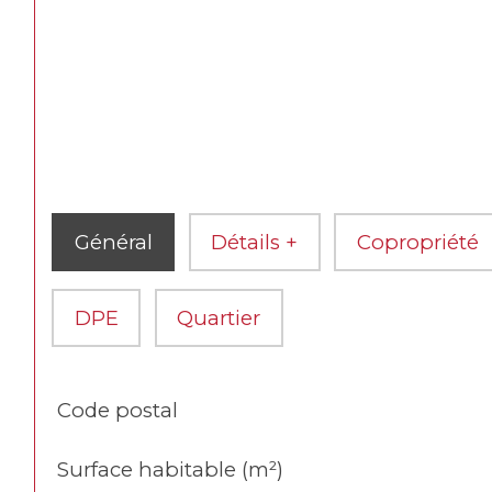
Général
Détails +
Copropriété
DPE
Quartier
TRAD_SIROCCO_Caracteristique
Valeurs
Code postal
Surface habitable (m²)