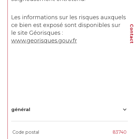
Les informations sur les risques auxquels 
ce bien est exposé sont disponibles sur 
Contact
le site Géorisques : 
www.georisques.gouv.fr
général
TRAD_SIROCCO_Caracteristique
Valeurs
Code postal
83740