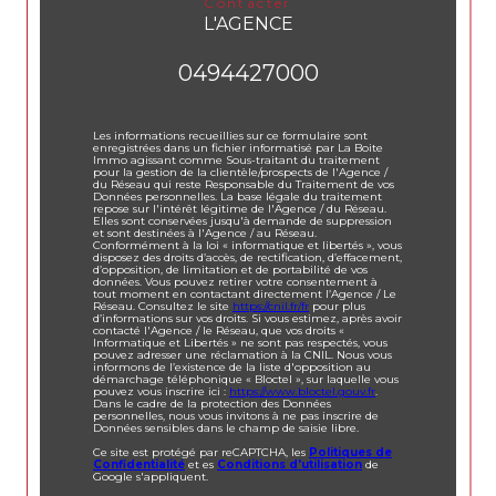
contacter
L'AGENCE
0494427000
Les informations recueillies sur ce formulaire sont
enregistrées dans un fichier informatisé par La Boite
Immo agissant comme Sous-traitant du traitement
pour la gestion de la clientèle/prospects de l'Agence /
du Réseau qui reste Responsable du Traitement de vos
Données personnelles. La base légale du traitement
repose sur l'intérêt légitime de l'Agence / du Réseau.
Elles sont conservées jusqu'à demande de suppression
et sont destinées à l'Agence / au Réseau.
Conformément à la loi « informatique et libertés », vous
disposez des droits d’accès, de rectification, d’effacement,
d’opposition, de limitation et de portabilité de vos
données. Vous pouvez retirer votre consentement à
tout moment en contactant directement l’Agence / Le
Réseau. Consultez le site
https://cnil.fr/fr
pour plus
d’informations sur vos droits. Si vous estimez, après avoir
contacté l'Agence / le Réseau, que vos droits «
Informatique et Libertés » ne sont pas respectés, vous
pouvez adresser une réclamation à la CNIL. Nous vous
informons de l’existence de la liste d'opposition au
démarchage téléphonique « Bloctel », sur laquelle vous
pouvez vous inscrire ici :
https://www.bloctel.gouv.fr
.
Dans le cadre de la protection des Données
personnelles, nous vous invitons à ne pas inscrire de
Données sensibles dans le champ de saisie libre.
Ce site est protégé par reCAPTCHA, les
Politiques de
Confidentialité
et es
Conditions d'utilisation
de
Google s'appliquent.