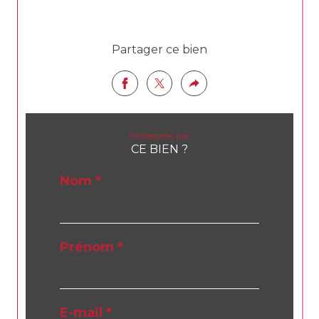
Partager ce bien
Intéressé(e) par
CE BIEN ?
Nom *
Prénom *
E-mail *