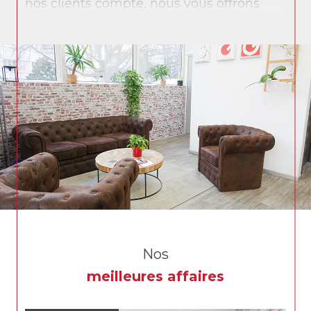
nos clients compte, nous vous offrons
une prestation personnalisée et des
solutions sur mesure.
L’ensemble de nos collaborateurs vous
accompagne sur vos différents projets :
achat, vente, gestion locative, syndic de
copropriété et immobilier d’entreprise.
Grech immobilier, c’est aujourd’hui
l’alliance d’un savoir-faire issu de notre
longue histoire et des technologies les
plus récentes pour vous offrir le meilleur
service.
Nos
meilleures affaires