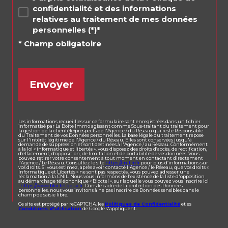
confidentialité et des informations
relatives au traitement de mes données
personnelles (*)*
* Champ obligatoire
Envoyer
Les informations recueillies sur ce formulaire sont enregistrées dans un fichier
informatisé par La Boite Immo agissant comme Sous-traitant du traitement pour
la gestion de la clientèle/prospects de l'Agence / du Réseau qui reste Responsable
du Traitement de vos Données personnelles. La base légale du traitement repose
sur l'intérêt légitime de l'Agence / du Réseau. Elles sont conservées jusqu'à
demande de suppression et sont destinées à l'Agence / au Réseau. Conformément
à la loi « informatique et libertés », vous disposez des droits d’accès, de rectification,
d’effacement, d’opposition, de limitation et de portabilité de vos données. Vous
pouvez retirer votre consentement à tout moment en contactant directement
l’Agence / Le Réseau. Consultez le site
https://cnil.fr/fr
pour plus d’informations sur
vos droits. Si vous estimez, après avoir contacté l'Agence / le Réseau, que vos droits «
Informatique et Libertés » ne sont pas respectés, vous pouvez adresser une
réclamation à la CNIL. Nous vous informons de l’existence de la liste d'opposition
au démarchage téléphonique « Bloctel », sur laquelle vous pouvez vous inscrire ici
:
https://www.bloctel.gouv.fr
. Dans le cadre de la protection des Données
personnelles, nous vous invitons à ne pas inscrire de Données sensibles dans le
champ de saisie libre.
Ce site est protégé par reCAPTCHA, les
Politiques de Confidentialité
et es
Conditions d'utilisation
de Google s'appliquent.