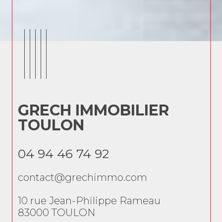
GRECH IMMOBILIER
G
TOULON
T
04 94 46 74 92
04
contact@grechimmo.com
co
10 rue Jean-Philippe Rameau
10 
83000
TOULON
83