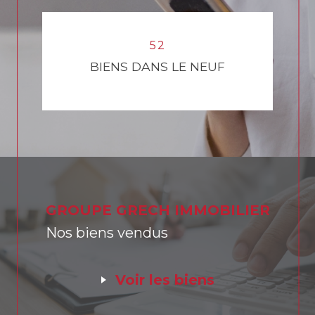
9
1
9
2
4
6
9
2
5
2
BIENS DANS LE NEUF
GROUPE GRECH IMMOBILIER
Nos biens vendus
voir les biens