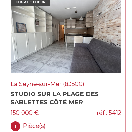
COUP DE COEUR
r (83500)
Carnoules (83660)
 PLAGE DES
CARNOULES MAISO
TÉ MER
M2 SUR 2000M2 A
réf : 5412
452 400 €
Pièce(s)
6
4