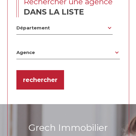
rechercher une agence
DANS LA LISTE
Département
Département
Agence
Agence
rechercher
3
9
9
3
5
6
Grech Immobilier
5
9
6
9