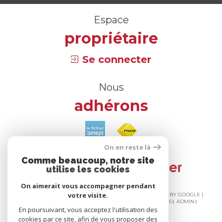
Espace
propriétaire
Se connecter
Nous
adhérons
On en reste là
Comme beaucoup, notre site
utilise les cookies
On aimerait vous accompagner pendant
votre visite.
© 2026 | TOUS DROITS RÉSERVÉS | TRADUCTION POWERED BY GOOGLE |
NOS HONORAIRES
PLAN DU SITE
MENTIONS LÉGALES
ADMIN
En poursuivant, vous acceptez l'utilisation des
NOS LIENS
POLITIQUE RGPD
COOKIES
cookies par ce site, afin de vous proposer des