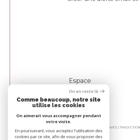
Espace
propriétaire
On en reste là
Comme beaucoup, notre site
utilise les cookies
Se connecter
On aimerait vous accompagner pendant
votre visite.
© 2026 | TOUS DROITS RÉSERVÉS | TRADUCTI
En poursuivant, vous acceptez l'utilisation des
cookies par ce site, afin de vous proposer des