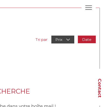
Budget
BUDGET
Plus de critères
Critères supplémentaires
Date
Tri par
Prix
piscine
parking
terrasse
Contact
ECHERCHE
he dans votre boîte mail !