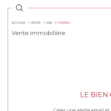
Type
Type
d'offre
de
ACHETER
TYPE D
bien
ACCUEIL
VENTE
VAR
HYERES
Vente immobilière
Référence
LE BIEN
Créer une alerte email et