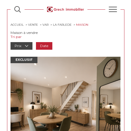
ACCUEIL
VENTE
VAR
LA FARLEDE
MAISON
Maison à vendre
Tri par
Prix
Date
EXCLUSIF