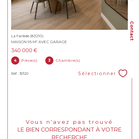
Contact
La Farlède (83210)
MAISON 95 M² AVEC GARAGE
340 000 €
4
Pièce(s)
3
Chambre(s)
Sélectionner
Réf : 30120
Vous n'avez pas trouvé
LE BIEN CORRESPONDANT À VOTRE
RECHERCHE