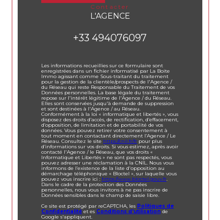
contacter
L'AGENCE
+33 494076097
Les informations recueillies sur ce formulaire sont
enregistrées dans un fichier informatisé par La Boite
Immo agissant comme Sous-traitant du traitement
pour la gestion de la clientèle/prospects de l'Agence /
du Réseau qui reste Responsable du Traitement de vos
Données personnelles. La base légale du traitement
repose sur l'intérêt légitime de l'Agence / du Réseau.
Elles sont conservées jusqu'à demande de suppression
et sont destinées à l'Agence / au Réseau.
Conformément à la loi « informatique et libertés », vous
disposez des droits d’accès, de rectification, d’effacement,
d’opposition, de limitation et de portabilité de vos
données. Vous pouvez retirer votre consentement à
tout moment en contactant directement l’Agence / Le
Réseau. Consultez le site
https://cnil.fr/fr
pour plus
d’informations sur vos droits. Si vous estimez, après avoir
contacté l'Agence / le Réseau, que vos droits «
Informatique et Libertés » ne sont pas respectés, vous
pouvez adresser une réclamation à la CNIL. Nous vous
informons de l’existence de la liste d'opposition au
démarchage téléphonique « Bloctel », sur laquelle vous
pouvez vous inscrire ici :
https://www.bloctel.gouv.fr
.
Dans le cadre de la protection des Données
personnelles, nous vous invitons à ne pas inscrire de
Données sensibles dans le champ de saisie libre.
Ce site est protégé par reCAPTCHA, les
Politiques de
Confidentialité
et es
Conditions d'utilisation
de
Google s'appliquent.