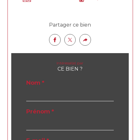
Partager ce bien
Intéressé(e) par
CE BIEN ?
Nom *
Prénom *