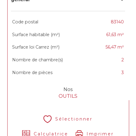
TRAD_SIROCCO_Caracteristique
Valeurs
Code postal
83140
Surface habitable (m²)
61,63 m²
Surface loi Carrez (m²)
56,47 m²
Nombre de chambre(s)
2
Nombre de pièces
3
Nos
OUTILS
Sélectionner
Calculatrice
Imprimer