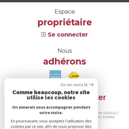
Espace
propriétaire
Se connecter
Nous
adhérons
On en reste là
Comme beaucoup, notre site
utilise les cookies
On aimerait vous accompagner pendant
votre visite.
© 2026 | TOUS DROITS RÉSERVÉS | TRADUCTION POWERED BY GOOGLE |
NOS HONORAIRES
PLAN DU SITE
MENTIONS LÉGALES
ADMIN
En poursuivant, vous acceptez l'utilisation des
NOS LIENS
POLITIQUE RGPD
COOKIES
cookies par ce site, afin de vous proposer des