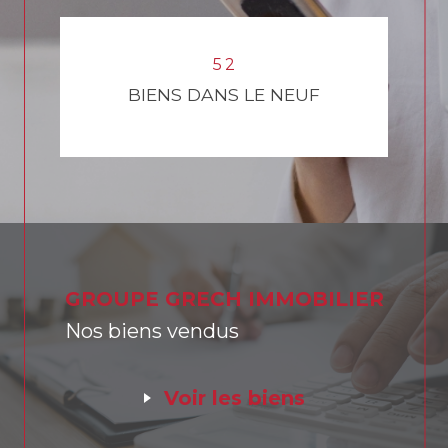
0
4
3
3
4
5
5
4
5
2
BIENS DANS LE NEUF
GROUPE GRECH IMMOBILIER
Nos biens vendus
voir les biens