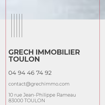
GRECH IMMOBILIER
G
TOULON
T
04 94 46 74 92
04
contact@grechimmo.com
co
10 rue Jean-Philippe Rameau
10 
83000
TOULON
83