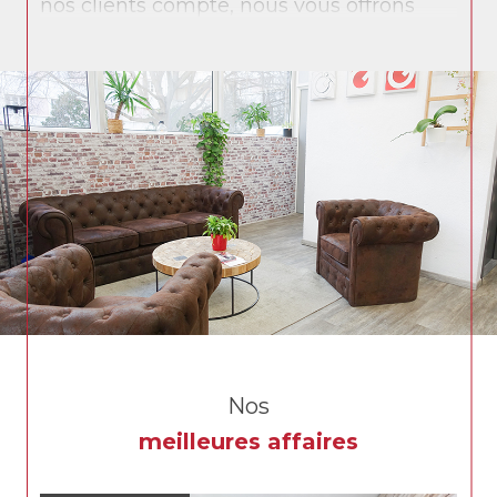
nos clients compte, nous vous offrons
une prestation personnalisée et des
solutions sur mesure.
L’ensemble de nos collaborateurs vous
accompagne sur vos différents projets :
achat, vente, gestion locative, syndic de
copropriété et immobilier d’entreprise.
Grech immobilier, c’est aujourd’hui
l’alliance d’un savoir-faire issu de notre
longue histoire et des technologies les
plus récentes pour vous offrir le meilleur
service.
Nos
meilleures affaires