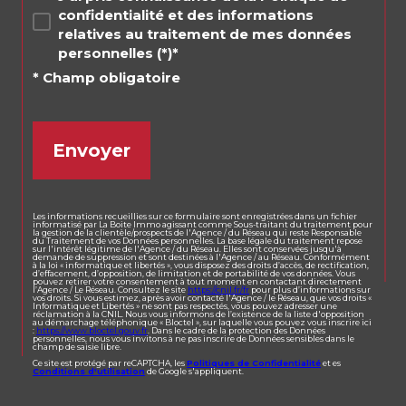
confidentialité et des informations
relatives au traitement de mes données
personnelles (*)*
* Champ obligatoire
Envoyer
Les informations recueillies sur ce formulaire sont enregistrées dans un fichier
informatisé par La Boite Immo agissant comme Sous-traitant du traitement pour
la gestion de la clientèle/prospects de l'Agence / du Réseau qui reste Responsable
du Traitement de vos Données personnelles. La base légale du traitement repose
sur l'intérêt légitime de l'Agence / du Réseau. Elles sont conservées jusqu'à
demande de suppression et sont destinées à l'Agence / au Réseau. Conformément
à la loi « informatique et libertés », vous disposez des droits d’accès, de rectification,
d’effacement, d’opposition, de limitation et de portabilité de vos données. Vous
pouvez retirer votre consentement à tout moment en contactant directement
l’Agence / Le Réseau. Consultez le site
https://cnil.fr/fr
pour plus d’informations sur
vos droits. Si vous estimez, après avoir contacté l'Agence / le Réseau, que vos droits «
Informatique et Libertés » ne sont pas respectés, vous pouvez adresser une
réclamation à la CNIL. Nous vous informons de l’existence de la liste d'opposition
au démarchage téléphonique « Bloctel », sur laquelle vous pouvez vous inscrire ici
:
https://www.bloctel.gouv.fr
. Dans le cadre de la protection des Données
personnelles, nous vous invitons à ne pas inscrire de Données sensibles dans le
champ de saisie libre.
Ce site est protégé par reCAPTCHA, les
Politiques de Confidentialité
et es
Conditions d'utilisation
de Google s'appliquent.