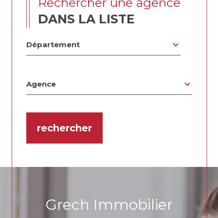
rechercher une agence
DANS LA LISTE
Département
Département
Agence
Agence
rechercher
6
Grech Immobilier
9
3
1