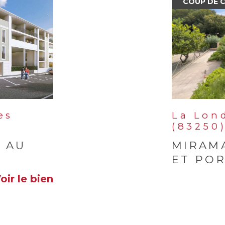
COUP DE 
es
La Lon
(83250
 AU
MIRAM
ET PO
voir le bien