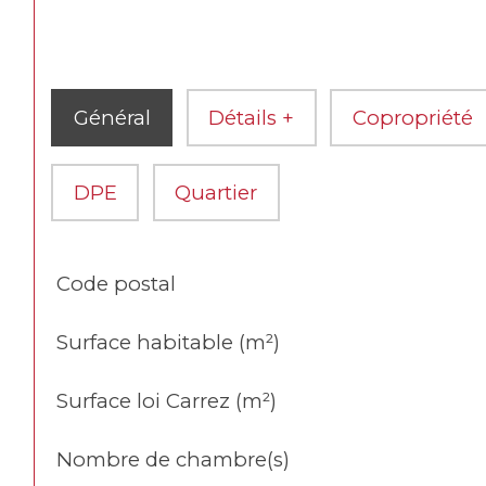
Général
Détails +
Copropriété
DPE
Quartier
TRAD_SIROCCO_Caracteristique
Valeurs
Code postal
Surface habitable (m²)
Surface loi Carrez (m²)
Nombre de chambre(s)