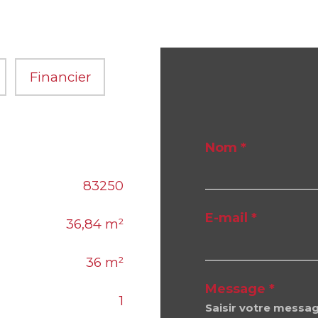
Financier
Nom *
83250
E-mail *
36,84 m²
36 m²
Message *
1