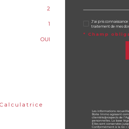
2
J'ai pris connaissance 
1
traitement de mes don
* Champ oblig
OUI
Calculatrice
Les informations recueilli
Boite Immo agissant comm
clientèle/prospects de l'
personnelles. La base lég
Elles sont conservées jus
Conformément à la loi « in