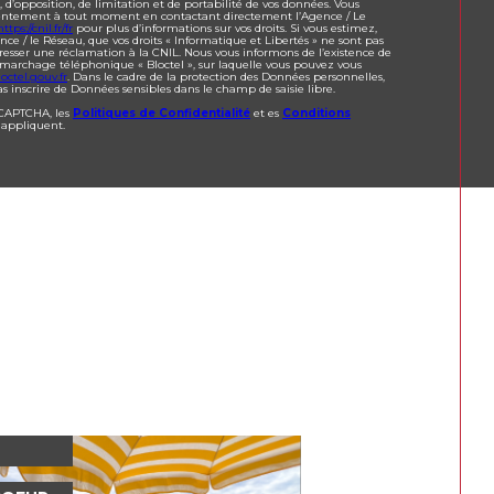
t, d’opposition, de limitation et de portabilité de vos données. Vous
sentement à tout moment en contactant directement l’Agence / Le
https://cnil.fr/fr
pour plus d’informations sur vos droits. Si vous estimez,
nce / le Réseau, que vos droits « Informatique et Libertés » ne sont pas
resser une réclamation à la CNIL. Nous vous informons de l’existence de
démarchage téléphonique « Bloctel », sur laquelle vous pouvez vous
octel.gouv.fr
. Dans le cadre de la protection des Données personnelles,
s inscrire de Données sensibles dans le champ de saisie libre.
eCAPTCHA, les
Politiques de Confidentialité
et es
Conditions
'appliquent.