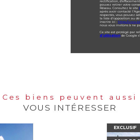
rectification, d’effacemen
pouvez retirer votre con
Réseau. Consultez le site
après avoir contacté l'Age
respectés, vous pouvez ad
la liste d'opposition au 
inscrire ici :
https://www.bl
nous vous invitons à ne pa
Ce site est protégé par r
d'utilisation
de Google s
Ces biens peuvent aussi
VOUS INTÉRESSER
EXCLUSIF