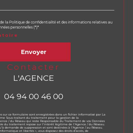
de la Politique de confidentialité et des informations relatives au
nées personnelles (*)*
atoire
Envoyer
contacter
L'AGENCE
04 94 00 46 00
es sur ce formulaire sont enregistrées dans un fichier informatisé par La
e Sous-traitant du traitement pour la gestion de la
Agence / du Réseau qui reste Responsable du Traitement de vos Données
ale du traitement repose sur l'intérêt légitime de l'Agence / du Réseau.
qu'à demande de suppression et sont destinées à l'Agence / au Réseau.
formatique et libertés », vous disposez des droits d’accès, de