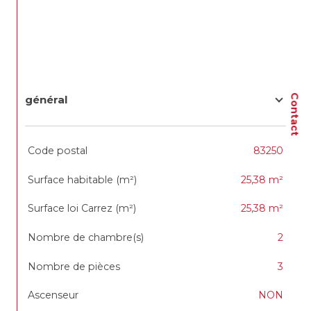
Contact
général
TRAD_SIROCCO_Caracteristique
Valeurs
Code postal
83250
Surface habitable (m²)
25,38 m²
Surface loi Carrez (m²)
25,38 m²
Nombre de chambre(s)
2
Nombre de pièces
3
Ascenseur
NON