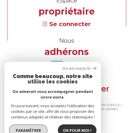
Espace
propriétaire
Se connecter
Nous
adhérons
On en reste là
Comme beaucoup, notre site
utilise les cookies
On aimerait vous accompagner pendant
votre visite.
En poursuivant, vous acceptez l'utilisation des
© 2026 | TOUS DROITS RÉSERVÉS | TRADUCTION POWERED BY GOOGLE |
NOS HONORAIRES
PLAN DU SITE
MENTIONS LÉGALES
ADMIN
cookies par ce site, afin de vous proposer des
NOS LIENS
POLITIQUE RGPD
COOKIES
contenus adaptés et réaliser des statistiques !
PARAMÉTRER
OK POUR MOI !