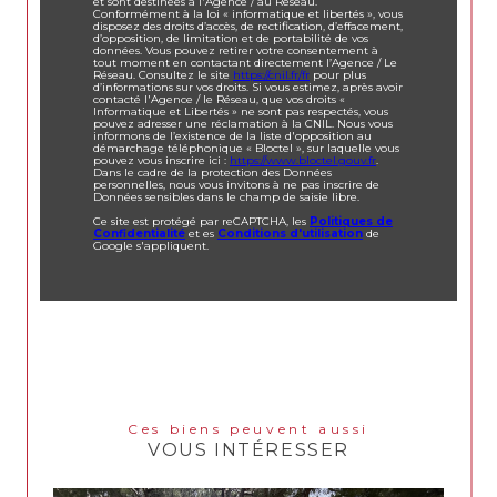
et sont destinées à l'Agence / au Réseau.
Conformément à la loi « informatique et libertés », vous
disposez des droits d’accès, de rectification, d’effacement,
d’opposition, de limitation et de portabilité de vos
données. Vous pouvez retirer votre consentement à
tout moment en contactant directement l’Agence / Le
Réseau. Consultez le site
https://cnil.fr/fr
pour plus
d’informations sur vos droits. Si vous estimez, après avoir
contacté l'Agence / le Réseau, que vos droits «
Informatique et Libertés » ne sont pas respectés, vous
pouvez adresser une réclamation à la CNIL. Nous vous
informons de l’existence de la liste d'opposition au
démarchage téléphonique « Bloctel », sur laquelle vous
pouvez vous inscrire ici :
https://www.bloctel.gouv.fr
.
Dans le cadre de la protection des Données
personnelles, nous vous invitons à ne pas inscrire de
Données sensibles dans le champ de saisie libre.
Ce site est protégé par reCAPTCHA, les
Politiques de
Confidentialité
et es
Conditions d'utilisation
de
Google s'appliquent.
Ces biens peuvent aussi
VOUS INTÉRESSER