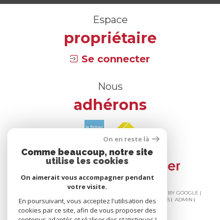
Espace
propriétaire
Se connecter
Nous
adhérons
On en reste là
Comme beaucoup, notre site
utilise les cookies
On aimerait vous accompagner pendant
votre visite.
© 2026 | TOUS DROITS RÉSERVÉS | TRADUCTION POWERED BY GOOGLE |
En poursuivant, vous acceptez l'utilisation des
NOS HONORAIRES
PLAN DU SITE
MENTIONS LÉGALES
ADMIN
NOS LIENS
POLITIQUE RGPD
COOKIES
cookies par ce site, afin de vous proposer des
contenus adaptés et réaliser des statistiques !