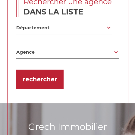
rechercher une agence
DANS LA LISTE
Département
Département
Agence
Agence
rechercher
4
5
3
6
2
Grech Immobilier
5
2
8
0