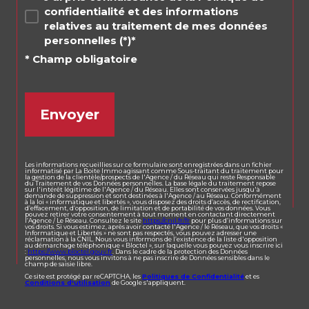
confidentialité et des informations
relatives au traitement de mes données
personnelles (*)*
* Champ obligatoire
Envoyer
Les informations recueillies sur ce formulaire sont enregistrées dans un fichier
informatisé par La Boite Immo agissant comme Sous-traitant du traitement pour
la gestion de la clientèle/prospects de l'Agence / du Réseau qui reste Responsable
du Traitement de vos Données personnelles. La base légale du traitement repose
sur l'intérêt légitime de l'Agence / du Réseau. Elles sont conservées jusqu'à
demande de suppression et sont destinées à l'Agence / au Réseau. Conformément
à la loi « informatique et libertés », vous disposez des droits d’accès, de rectification,
d’effacement, d’opposition, de limitation et de portabilité de vos données. Vous
pouvez retirer votre consentement à tout moment en contactant directement
l’Agence / Le Réseau. Consultez le site
https://cnil.fr/fr
pour plus d’informations sur
vos droits. Si vous estimez, après avoir contacté l'Agence / le Réseau, que vos droits «
Informatique et Libertés » ne sont pas respectés, vous pouvez adresser une
réclamation à la CNIL. Nous vous informons de l’existence de la liste d'opposition
au démarchage téléphonique « Bloctel », sur laquelle vous pouvez vous inscrire ici
:
https://www.bloctel.gouv.fr
. Dans le cadre de la protection des Données
personnelles, nous vous invitons à ne pas inscrire de Données sensibles dans le
champ de saisie libre.
Ce site est protégé par reCAPTCHA, les
Politiques de Confidentialité
et es
Conditions d'utilisation
de Google s'appliquent.