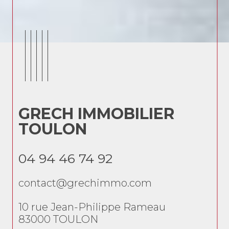
GRECH IMMOBILIER
G
TOULON
T
04 94 46 74 92
04
contact@grechimmo.com
co
10 rue Jean-Philippe Rameau
10 
83000
TOULON
83