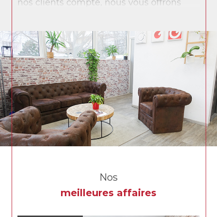
nos clients compte, nous vous offrons
une prestation personnalisée et des
solutions sur mesure.
L’ensemble de nos collaborateurs vous
accompagne sur vos différents projets :
achat, vente, gestion locative, syndic de
copropriété et immobilier d’entreprise.
Grech immobilier, c’est aujourd’hui
l’alliance d’un savoir-faire issu de notre
longue histoire et des technologies les
plus récentes pour vous offrir le meilleur
service.
Nos
meilleures affaires