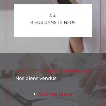
9
2
9
0
7
7
6
1
5
2
BIENS DANS LE NEUF
GROUPE GRECH IMMOBILIER
Nos biens vendus
voir les biens