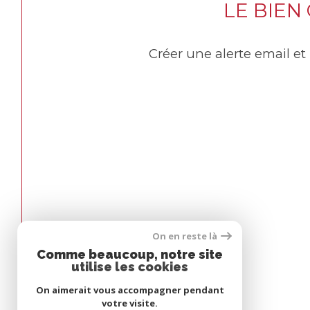
LE BIEN
Créer une alerte email et
Espace
On en reste là
Comme beaucoup, notre site
propriétaire
utilise les cookies
On aimerait vous accompagner pendant
Se connecter
votre visite.