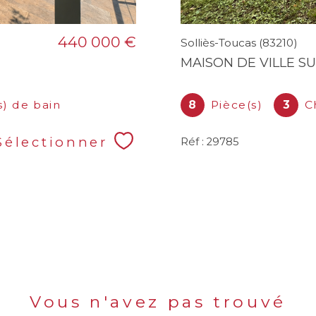
440 000 €
Solliès-Toucas (83210)
MAISON DE VILLE SU
s) de bain
8
Pièce(s)
3
C
Sélectionner
Réf : 29785
Vous n'avez pas trouvé