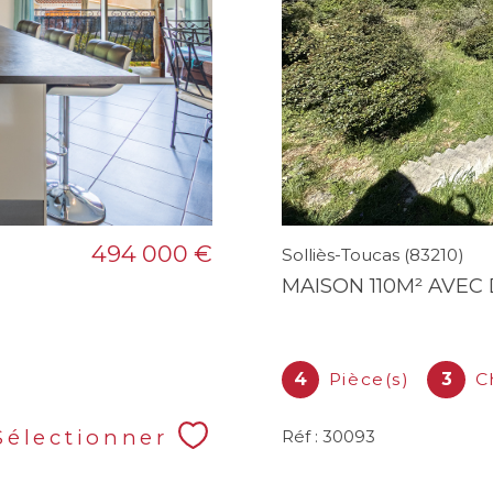
494 000 €
Solliès-Toucas (83210)
MAISON 110M² AVE
4
Pièce(s)
3
C
Sélectionner
Réf : 30093