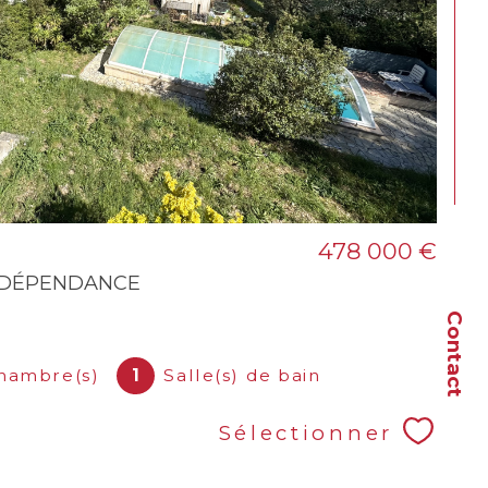
478 000 €
C DÉPENDANCE
Contact
hambre(s)
1
Salle(s) de bain
Sélectionner