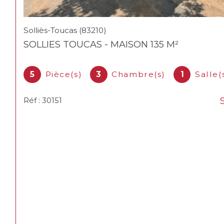
Solliès-Toucas (83210)
SOLLIES TOUCAS - MAISON 135 M²
5
Pièce(s)
3
Chambre(s)
1
Salle(
Réf : 30151