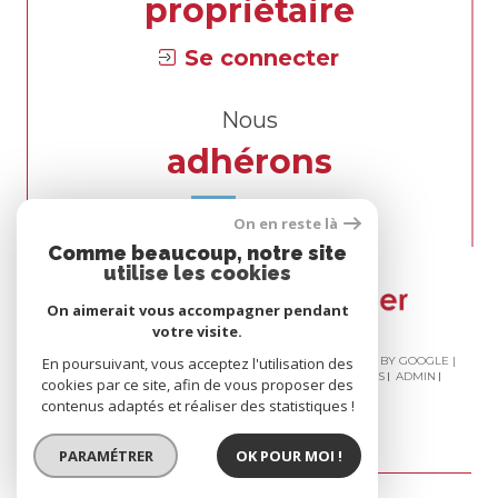
propriétaire
Se connecter
Nous
adhérons
On en reste là
Comme beaucoup, notre site
utilise les cookies
On aimerait vous accompagner pendant
votre visite.
En poursuivant, vous acceptez l'utilisation des
© 2026 | TOUS DROITS RÉSERVÉS | TRADUCTION POWERED BY GOOGLE |
NOS HONORAIRES
PLAN DU SITE
MENTIONS LÉGALES
ADMIN
cookies par ce site, afin de vous proposer des
NOS LIENS
POLITIQUE RGPD
COOKIES
contenus adaptés et réaliser des statistiques !
PARAMÉTRER
OK POUR MOI !