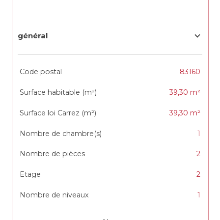
général
TRAD_SIROCCO_Caracteristique
Valeurs
Code postal
83160
Surface habitable (m²)
39,30 m²
Surface loi Carrez (m²)
39,30 m²
Nombre de chambre(s)
1
Nombre de pièces
2
Etage
2
Nombre de niveaux
1