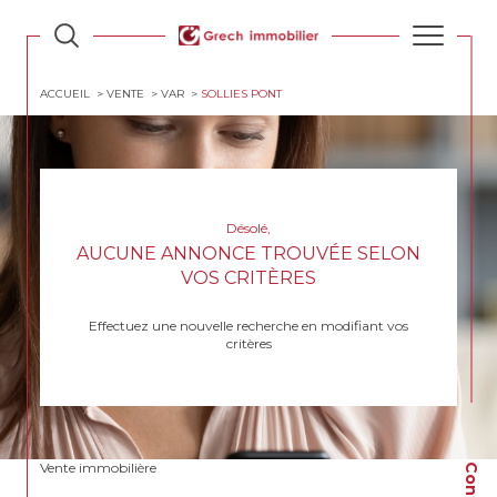
ACCUEIL
VENTE
VAR
SOLLIES PONT
Désolé,
AUCUNE ANNONCE TROUVÉE SELON
VOS CRITÈRES
Effectuez une nouvelle recherche en modifiant vos
critères
Vente immobilière
Contact