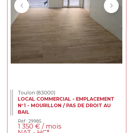
Toulon (83000)
LOCAL COMMERCIAL - EMPLACEMENT
N°1 - MOURILLON / PAS DE DROIT AU
BAIL
Réf : 29985
1 350 € / mois
NAT - HC*