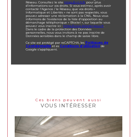
Réseau. Consultez le site
https://cnil.fr/fr
pour plus
d’informations sur vos droits. Si vous estimez, après avoir
contacté l'Agence / le Réseau, que vos droits «
Informatique et Libertés » ne sont pas respectés, vous
pouvez adresser une réclamation à la CNIL. Nous vous
informons de l’existence de la liste d'opposition au
démarchage téléphonique « Bloctel », sur laquelle vous
pouvez vous inscrire ici :
https://www.bloctel.gouv.fr
.
Dans le cadre de la protection des Données
personnelles, nous vous invitons à ne pas inscrire de
Données sensibles dans le champ de saisie libre.
Ce site est protégé par reCAPTCHA, les
Politiques de
Confidentialité
et es
Conditions d'utilisation
de
Google s'appliquent.
Ces biens peuvent aussi
VOUS INTÉRESSER