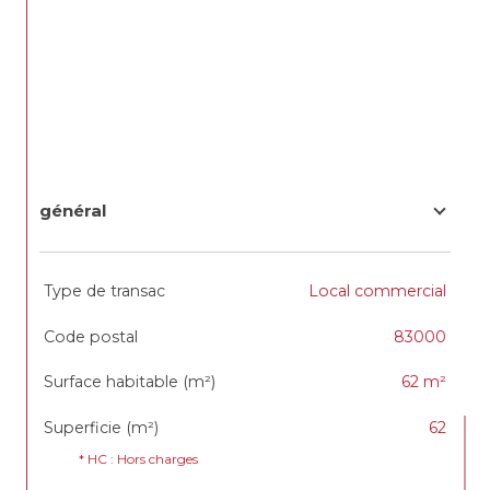
général
TRAD_SIROCCO_Caracteristique
Valeurs
Type de transac
Local commercial
Code postal
83000
Surface habitable (m²)
62 m²
Superficie (m²)
62
* HC : Hors charges