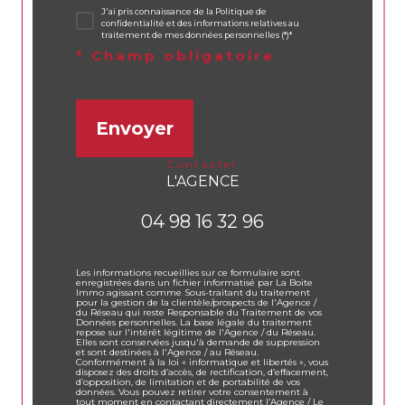
J'ai pris connaissance de la Politique de
confidentialité et des informations relatives au
traitement de mes données personnelles (*)*
* Champ obligatoire
Envoyer
contacter
L'AGENCE
04 98 16 32 96
Les informations recueillies sur ce formulaire sont
enregistrées dans un fichier informatisé par La Boite
Immo agissant comme Sous-traitant du traitement
pour la gestion de la clientèle/prospects de l'Agence /
du Réseau qui reste Responsable du Traitement de vos
Données personnelles. La base légale du traitement
repose sur l'intérêt légitime de l'Agence / du Réseau.
Elles sont conservées jusqu'à demande de suppression
et sont destinées à l'Agence / au Réseau.
Conformément à la loi « informatique et libertés », vous
disposez des droits d’accès, de rectification, d’effacement,
d’opposition, de limitation et de portabilité de vos
données. Vous pouvez retirer votre consentement à
tout moment en contactant directement l’Agence / Le