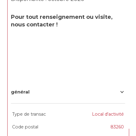
Pour tout renseignement ou visite, 
nous contacter !
général
TRAD_SIROCCO_Caracteristique
Valeurs
Type de transac
Local d'activité
Code postal
83260