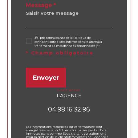
Message *
J'ai pris connaissance de la Politique de
confidentialité et des informations relatives au
traitement de mes données personnelles (*)*
* Champ obligatoire
Envoyer
contacter
L'AGENCE
04 98 16 32 96
Les informations recueillies sur ce formulaire sont
enregistrées dans un fichier informatisé par La Boite
Immo agissant comme Sous-traitant du traitement
pour la gestion de la clientèle/prospects de l'Agence /