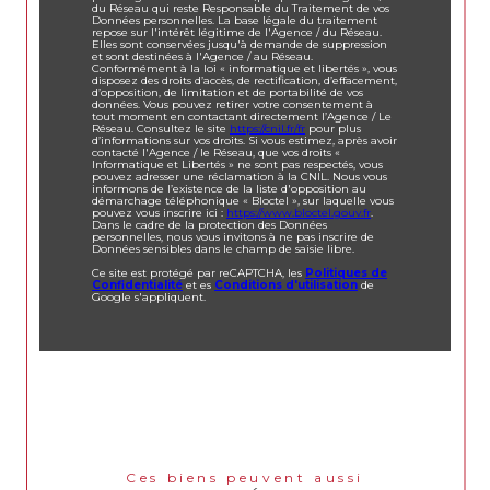
du Réseau qui reste Responsable du Traitement de vos
Données personnelles. La base légale du traitement
repose sur l'intérêt légitime de l'Agence / du Réseau.
Elles sont conservées jusqu'à demande de suppression
et sont destinées à l'Agence / au Réseau.
Conformément à la loi « informatique et libertés », vous
disposez des droits d’accès, de rectification, d’effacement,
d’opposition, de limitation et de portabilité de vos
données. Vous pouvez retirer votre consentement à
tout moment en contactant directement l’Agence / Le
Réseau. Consultez le site
https://cnil.fr/fr
pour plus
d’informations sur vos droits. Si vous estimez, après avoir
contacté l'Agence / le Réseau, que vos droits «
Informatique et Libertés » ne sont pas respectés, vous
pouvez adresser une réclamation à la CNIL. Nous vous
informons de l’existence de la liste d'opposition au
démarchage téléphonique « Bloctel », sur laquelle vous
pouvez vous inscrire ici :
https://www.bloctel.gouv.fr
.
Dans le cadre de la protection des Données
personnelles, nous vous invitons à ne pas inscrire de
Données sensibles dans le champ de saisie libre.
Ce site est protégé par reCAPTCHA, les
Politiques de
Confidentialité
et es
Conditions d'utilisation
de
Google s'appliquent.
Ces biens peuvent aussi