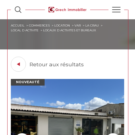
ACCUEIL
COMMERCES
LOCATION
VAR
LA CRAU
LOCAL D ACTIVITE
LOCAUX D ACTIVITES ET BUREAUX
Retour aux résultats
NOUVEAUTÉ