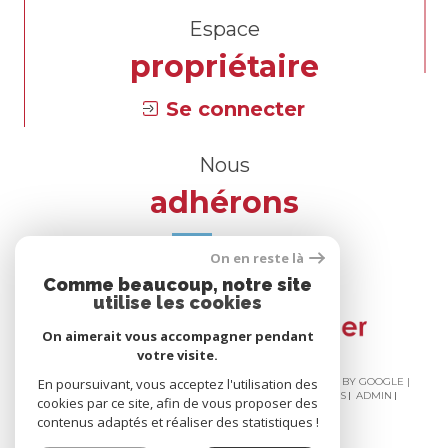
Espace
propriétaire
Se connecter
Nous
adhérons
On en reste là
Comme beaucoup, notre site
utilise les cookies
On aimerait vous accompagner pendant
votre visite.
© 2026 | TOUS DROITS RÉSERVÉS | TRADUCTION POWERED BY GOOGLE |
En poursuivant, vous acceptez l'utilisation des
NOS HONORAIRES
PLAN DU SITE
MENTIONS LÉGALES
ADMIN
cookies par ce site, afin de vous proposer des
NOS LIENS
POLITIQUE RGPD
COOKIES
contenus adaptés et réaliser des statistiques !