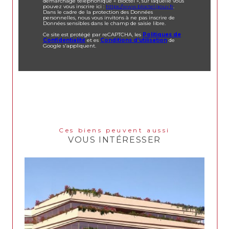
démarchage téléphonique « Bloctel », sur laquelle vous
pouvez vous inscrire ici :
https://www.bloctel.gouv.fr
.
Dans le cadre de la protection des Données
personnelles, nous vous invitons à ne pas inscrire de
Données sensibles dans le champ de saisie libre.
Ce site est protégé par reCAPTCHA, les
Politiques de
Confidentialité
et es
Conditions d'utilisation
de
Google s'appliquent.
Ces biens peuvent aussi
VOUS INTÉRESSER