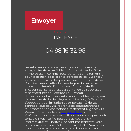
Envoyer
contacter
L'AGENCE
04 98 16 32 96
Les informations recueillies sur ce formulaire sont
enregistrées dans un fichier informatisé par La Boite
Immo agissant comme Sous-traitant du traitement
pour la gestion de la clientèle/prospects de l'Agence /
du Réseau qui reste Responsable du Traitement de vos
Données personnelles. La base légale du traitement
repose sur l'intérêt légitime de l'Agence / du Réseau.
Elles sont conservées jusqu'à demande de suppression
et sont destinées à l'Agence / au Réseau.
Conformément à la loi « informatique et libertés », vous
disposez des droits d’accès, de rectification, d’effacement,
d’opposition, de limitation et de portabilité de vos
données. Vous pouvez retirer votre consentement à
tout moment en contactant directement l’Agence / Le
Réseau. Consultez le site
https://cnil.fr/fr
pour plus
d’informations sur vos droits. Si vous estimez, après avoir
contacté l'Agence / le Réseau, que vos droits «
Informatique et Libertés » ne sont pas respectés, vous
pouvez adresser une réclamation à la CNIL. Nous vous
informons de l’existence de la liste d'opposition au