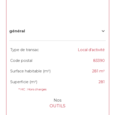
général
TRAD_SIROCCO_Caracteristique
Valeurs
Type de transac
Local d'activité
Code postal
83390
Surface habitable (m²)
281 m²
Superficie (m²)
281
* HC : Hors charges
Nos
OUTILS