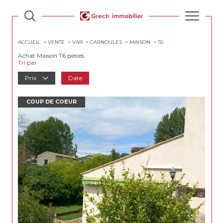
ACCUEIL
VENTE
VAR
CARNOULES
MAISON
T6
Achat Maison T6 pièces
Tri par
Prix
Date
COUP DE COEUR